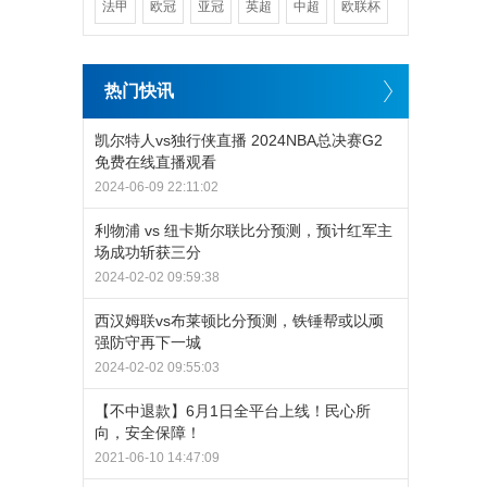
法甲
欧冠
亚冠
英超
中超
欧联杯
热门快讯
凯尔特人vs独行侠直播 2024NBA总决赛G2
免费在线直播观看
2024-06-09 22:11:02
利物浦 vs 纽卡斯尔联比分预测，预计红军主
场成功斩获三分
2024-02-02 09:59:38
西汉姆联vs布莱顿比分预测，铁锤帮或以顽
强防守再下一城
2024-02-02 09:55:03
【不中退款】6月1日全平台上线！民心所
向，安全保障！
2021-06-10 14:47:09