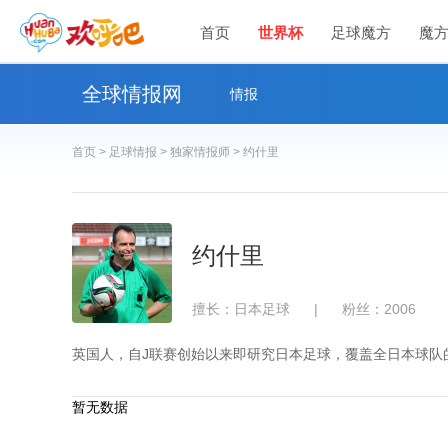
首页
世界杯
足球魔方
魔
全球情报网
情报
首页 >
足球情报 >
独家情报师 >
约什里
约什里
擅长：日本足球
|
粉丝：2006
英国人，自J联赛创始以来即研究日本足球，覆盖全日本球队
暂无数据