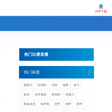
APP下载
热门比赛直播
热门标签
英格兰
比利时
法国
瑞典
波兰
捷克
克罗地亚
奥地利
苏格兰
斯洛伐克
匈牙利
意甲
德甲
西甲