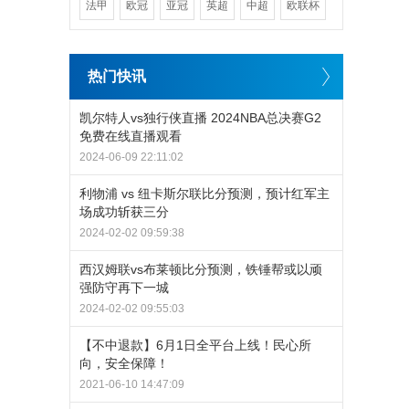
法甲
欧冠
亚冠
英超
中超
欧联杯
热门快讯
凯尔特人vs独行侠直播 2024NBA总决赛G2
免费在线直播观看
2024-06-09 22:11:02
利物浦 vs 纽卡斯尔联比分预测，预计红军主
场成功斩获三分
2024-02-02 09:59:38
西汉姆联vs布莱顿比分预测，铁锤帮或以顽
强防守再下一城
2024-02-02 09:55:03
【不中退款】6月1日全平台上线！民心所
向，安全保障！
2021-06-10 14:47:09