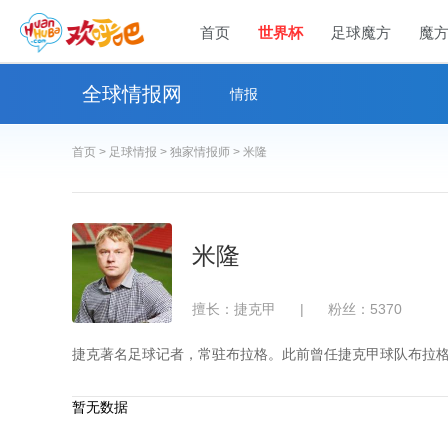
首页
世界杯
足球魔方
魔
全球情报网
情报
首页 >
足球情报 >
独家情报师 >
米隆
米隆
擅长：捷克甲
|
粉丝：5370
捷克著名足球记者，常驻布拉格。此前曾任捷克甲球队布拉
暂无数据