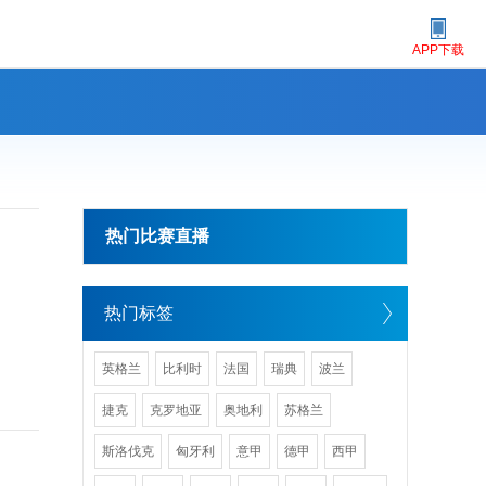
APP下载
热门比赛直播
热门标签
英格兰
比利时
法国
瑞典
波兰
捷克
克罗地亚
奥地利
苏格兰
斯洛伐克
匈牙利
意甲
德甲
西甲