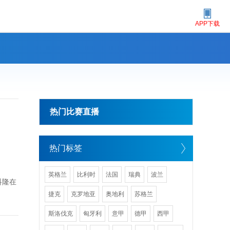
APP下载
热门比赛直播
热门标签
英格兰
比利时
法国
瑞典
波兰
科隆在
捷克
克罗地亚
奥地利
苏格兰
斯洛伐克
匈牙利
意甲
德甲
西甲