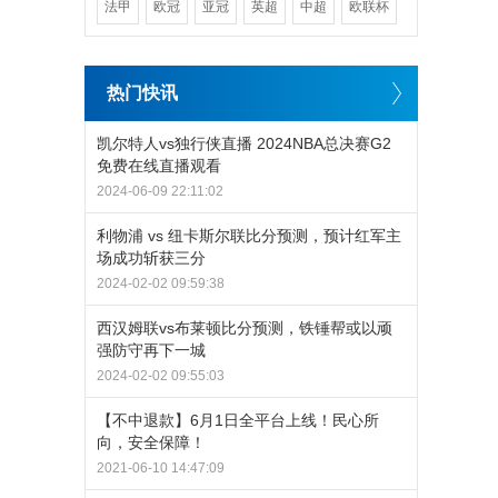
法甲
欧冠
亚冠
英超
中超
欧联杯
热门快讯
凯尔特人vs独行侠直播 2024NBA总决赛G2
免费在线直播观看
2024-06-09 22:11:02
利物浦 vs 纽卡斯尔联比分预测，预计红军主
场成功斩获三分
2024-02-02 09:59:38
西汉姆联vs布莱顿比分预测，铁锤帮或以顽
强防守再下一城
2024-02-02 09:55:03
【不中退款】6月1日全平台上线！民心所
向，安全保障！
2021-06-10 14:47:09