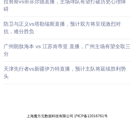
拉努斯vs班菲尔德直播，主场球队有望打破历史心理障
碍
防卫与正义vs塔勒瑞斯直播，预计双方将呈现激烈对
抗，难分胜负
广州朗肽海本 vs 江苏肯帝亚 直播，广州主场有望全取三
分
天津先行者vs新疆伊力特直播，预计主队将延续胜利势
头
上海魔方元数据科技有限公司
沪ICP备12016761号