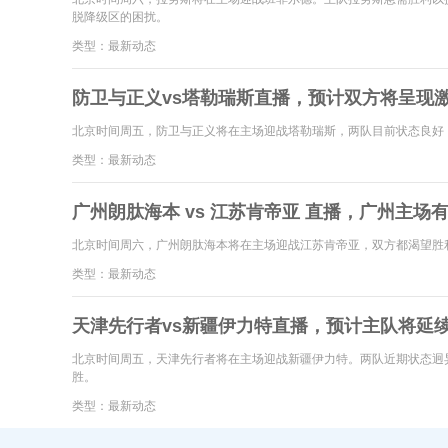
脱降级区的困扰。
类型：最新动态
防卫与正义vs塔勒瑞斯直播，预计双方将呈现
北京时间周五，防卫与正义将在主场迎战塔勒瑞斯，两队目前状态良好
类型：最新动态
广州朗肽海本 vs 江苏肯帝亚 直播，广州主场
北京时间周六，广州朗肽海本将在主场迎战江苏肯帝亚，双方都渴望胜
类型：最新动态
天津先行者vs新疆伊力特直播，预计主队将延
北京时间周五，天津先行者将在主场迎战新疆伊力特。两队近期状态迥
胜。
类型：最新动态