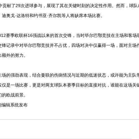
中贡献了29次进球参与，展现了其在关键时刻的决定性作用。然而，球队
迪奥戈·达洛特和约书亚·齐尔凯等人将缺席本场比赛。
-2012赛季欧联杯16强战以来的首次交锋，当时毕尔巴鄂竞技在主场和客场
交锋记录中对毕尔巴鄂竞技并不占优，四场对决中仅赢得一场，面对主场
出额外的努力。
主场的强劲表现，结合曼联的伤病情况与近期的低迷状态，或许能为主队
仅仅是一场比赛，更是对两支球队本赛季目标的直接对抗，谁能在这场关
们的欧战前景。
能编辑系统发布