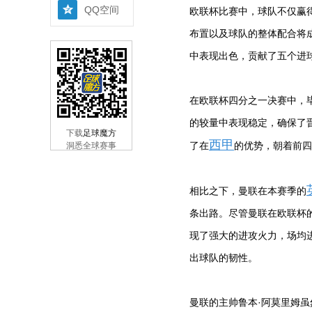
QQ空间
欧联杯比赛中，球队不仅赢得
布置以及球队的整体配合将
中表现出色，贡献了五个进
在欧联杯四分之一决赛中，
的较量中表现稳定，确保了
下载
足球魔方
西甲
了在
的优势，朝着前四
洞悉全球赛事
相比之下，曼联在本赛季的
条出路。尽管曼联在欧联杯
现了强大的进攻火力，场均
出球队的韧性。
曼联的主帅鲁本·阿莫里姆