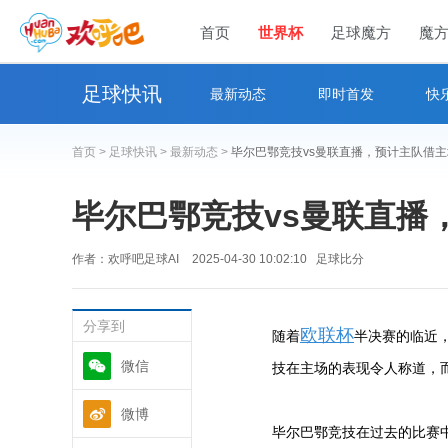
首页
世界杯
足球魔方
魔
足球快讯
最新动态
即时首发
快
首页 >
足球快讯 >
最新动态 >
毕尔巴鄂竞技vs曼联直播，预计主队借
毕尔巴鄂竞技vs曼联直播
作者：欢呼吧足球AI
2025-04-30 10:02:10
足球比分
分享到
欧联杯
随着
半决赛的临近
微信
技在主场的表现令人称道，
微博
毕尔巴鄂竞技在过去的比赛