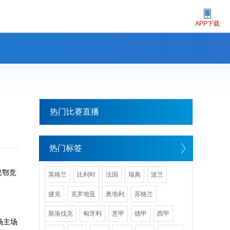
APP下载
热门比赛直播
热门标签
巴鄂竞
英格兰
比利时
法国
瑞典
波兰
捷克
克罗地亚
奥地利
苏格兰
斯洛伐克
匈牙利
意甲
德甲
西甲
场主场