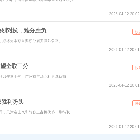
2026-04-12 20:02
激烈对抗，难分胜负
快
，必将为争夺重要积分展开激烈争夺。
2026-04-12 20:01
有望全取三分
快
利以恢复士气，广州有主场之利更具优势。
2026-04-12 20:01
续胜利势头
快
异，天津在士气和阵容上占据优势，期待取
2026-04-12 20:01