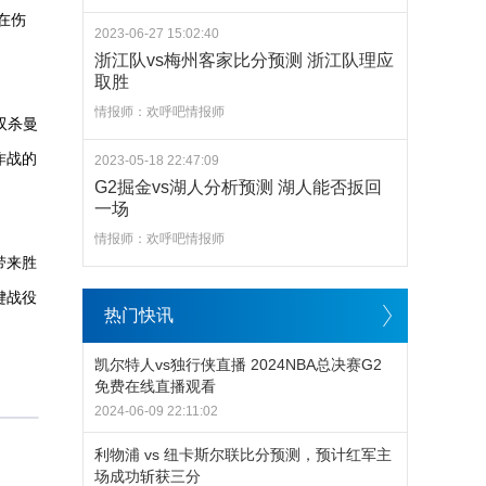
在伤
2023-06-27 15:02:40
浙江队vs梅州客家比分预测 浙江队理应
取胜
情报师：欢呼吧情报师
双杀曼
作战的
2023-05-18 22:47:09
G2掘金vs湖人分析预测 湖人能否扳回
一场
情报师：欢呼吧情报师
带来胜
键战役
热门快讯
凯尔特人vs独行侠直播 2024NBA总决赛G2
免费在线直播观看
2024-06-09 22:11:02
利物浦 vs 纽卡斯尔联比分预测，预计红军主
场成功斩获三分