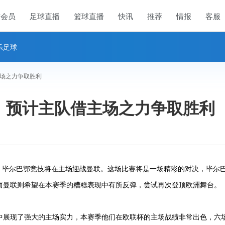
方会员
足球直播
篮球直播
快讯
推荐
情报
客服
乐足球
主场之力争取胜利
，预计主队借主场之力争取胜利
，毕尔巴鄂竞技将在主场迎战曼联。这场比赛将是一场精彩的对决，毕尔
而曼联则希望在本赛季的糟糕表现中有所反弹，尝试再次登顶欧洲舞台。
中展现了强大的主场实力，本赛季他们在欧联杯的主场战绩非常出色，六