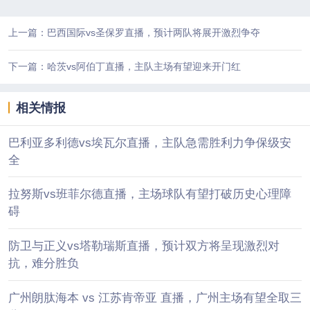
上一篇：巴西国际vs圣保罗直播，预计两队将展开激烈争夺
下一篇：哈茨vs阿伯丁直播，主队主场有望迎来开门红
相关情报
巴利亚多利德vs埃瓦尔直播，主队急需胜利力争保级安
全
拉努斯vs班菲尔德直播，主场球队有望打破历史心理障
碍
防卫与正义vs塔勒瑞斯直播，预计双方将呈现激烈对
抗，难分胜负
广州朗肽海本 vs 江苏肯帝亚 直播，广州主场有望全取三