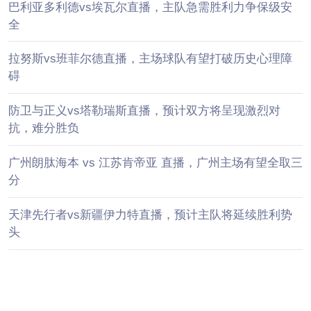
巴利亚多利德vs埃瓦尔直播，主队急需胜利力争保级安
全
拉努斯vs班菲尔德直播，主场球队有望打破历史心理障
碍
防卫与正义vs塔勒瑞斯直播，预计双方将呈现激烈对
抗，难分胜负
广州朗肽海本 vs 江苏肯帝亚 直播，广州主场有望全取三
分
天津先行者vs新疆伊力特直播，预计主队将延续胜利势
头