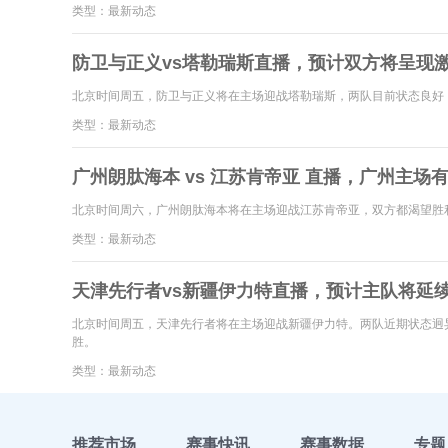
类型：最新动态
防卫与正义vs塔勒瑞斯直播，预计双方将呈现
北京时间周五，防卫与正义将在主场迎战塔勒瑞斯，两队目前状态良好
类型：最新动态
广州朗肽海本 vs 江苏肯帝亚 直播，广州主场
北京时间周六，广州朗肽海本将在主场迎战江苏肯帝亚，双方都渴望胜
类型：最新动态
天津先行者vs新疆伊力特直播，预计主队将延
北京时间周五，天津先行者将在主场迎战新疆伊力特。两队近期状态迥
胜。
类型：最新动态
推荐市场
赛事快讯
赛事数据
专题