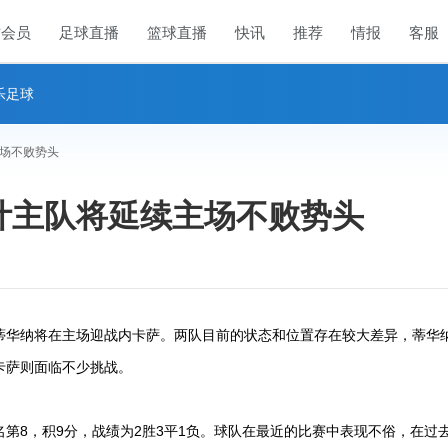
方会员
足球直播
篮球直播
快讯
推荐
情报
客服
乐足球
主场不败势头
计主队将延续主场不败势头
蒂华纳将在主场迎战内卡萨。两队目前的状态和位置存在较大差异，蒂华
卡萨则面临不少挑战。
第8，积9分，战绩为2胜3平1负。球队在最近的比赛中表现不俗，在过