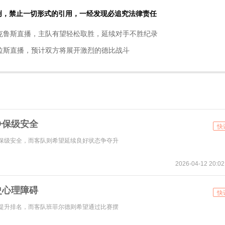
l原创，禁止一切形式的引用，一经发现必追究法律责任
伊克鲁斯直播，主队有望轻松取胜，延续对手不胜纪录
梅拉斯直播，预计双方将展开激烈的德比战斗
争保级安全
快
保级安全，而客队则希望延续良好状态争夺升
2026-04-12 20:02
史心理障碍
快
提升排名，而客队班菲尔德则希望通过比赛摆