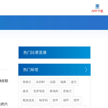
APP下载
热门比赛直播
热门标签
纳在联
英格兰
比利时
法国
瑞典
波兰
捷克
克罗地亚
奥地利
苏格兰
斯洛伐克
匈牙利
意甲
德甲
西甲
去的六