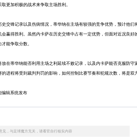
采取更加积极的战术来争取主场胜利。
历史交锋记录以及伤病情况，蒂华纳在主场有较强的竞争优势，预计他们
机会赢得胜利。虽然内卡萨在历史交锋中占有一定优势，但面对近况良好
力才能争取分数。
将放在蒂华纳能否利用主场之利延续不败记录，以及内卡萨能否克服防守
赛的进程将受到裁判判罚的影响，如何控制比赛节奏和犯规次数，将是双
能编辑系统发布
人意见，与足球魔方无关，请看官自行核实内容