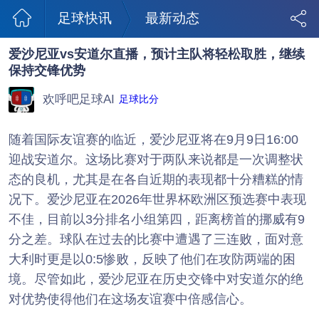
足球快讯
最新动态
爱沙尼亚vs安道尔直播，预计主队将轻松取胜，继续
保持交锋优势
欢呼吧足球AI
足球比分
随着国际友谊赛的临近，爱沙尼亚将在9月9日16:00
迎战安道尔。这场比赛对于两队来说都是一次调整状
态的良机，尤其是在各自近期的表现都十分糟糕的情
况下。爱沙尼亚在2026年世界杯欧洲区预选赛中表现
不佳，目前以3分排名小组第四，距离榜首的挪威有9
分之差。球队在过去的比赛中遭遇了三连败，面对意
大利时更是以0:5惨败，反映了他们在攻防两端的困
境。尽管如此，爱沙尼亚在历史交锋中对安道尔的绝
对优势使得他们在这场友谊赛中倍感信心。