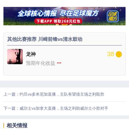
其他比赛推荐 川崎前锋vs清水鼓动
38
龙神
--
预期年化收益
上一篇：约旦vs多米尼加直播，主队有望借主场之利取胜
下一篇：威尔士vs加拿大直播，主场之利助威尔士小胜对手
相关情报