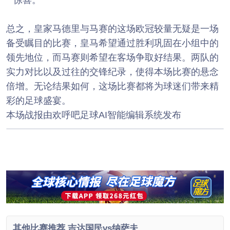
**惊喜。
总之，皇家马德里与马赛的这场欧冠较量无疑是一场
备受瞩目的比赛，皇马希望通过胜利巩固在小组中的
领先地位，而马赛则希望在客场争取好结果。两队的
实力对比以及过往的交锋纪录，使得本场比赛的悬念
倍增。无论结果如何，这场比赛都将为球迷们带来精
彩的足球盛宴。
本场战报由欢呼吧足球AI智能编辑系统发布
其他比赛推荐 吉达国民vs纳萨夫