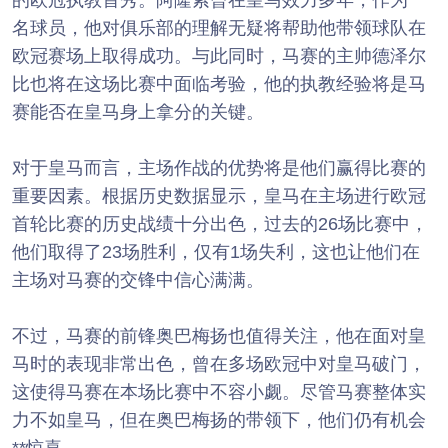
的欧冠执教首秀。阿隆索曾在皇马效力多年，作为一
名球员，他对俱乐部的理解无疑将帮助他带领球队在
欧冠赛场上取得成功。与此同时，马赛的主帅德泽尔
比也将在这场比赛中面临考验，他的执教经验将是马
赛能否在皇马身上拿分的关键。
对于皇马而言，主场作战的优势将是他们赢得比赛的
重要因素。根据历史数据显示，皇马在主场进行欧冠
首轮比赛的历史战绩十分出色，过去的26场比赛中，
他们取得了23场胜利，仅有1场失利，这也让他们在
主场对马赛的交锋中信心满满。
不过，马赛的前锋奥巴梅扬也值得关注，他在面对皇
马时的表现非常出色，曾在多场欧冠中对皇马破门，
这使得马赛在本场比赛中不容小觑。尽管马赛整体实
力不如皇马，但在奥巴梅扬的带领下，他们仍有机会