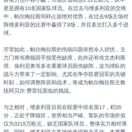
容实力也不容小觑，市场价值高达2.12亿欧元，队中
更是拥有10名国家队球员。在过去与维多利亚的交锋
中，帕尔梅拉斯同样占据绝对优势，在过去9场主场对
阵维多利亚的比赛中赢得了8场，并且多次打入多个进
球。
尽管如此，帕尔梅拉斯的伤病问题依然令人担忧，主
力门将韦弗顿因手指受伤缺席，此外还有埃文杰利斯
塔、保利尼奥等多名重要球员因伤缺阵，这为球队的
战斗力带来了一定影响。尤其在争夺联赛冠军的关键
时刻，如何调整阵容和战术，将成为帕尔梅拉斯主教
练阿贝尔·费雷拉面临的挑战。
与之相对，维多利亚目前在联赛中排名第17，积35
分，正处于降级区，形势相当严峻。客队的市场价值
仅为3215万欧元，缺乏国家队球员，整体实力相对薄