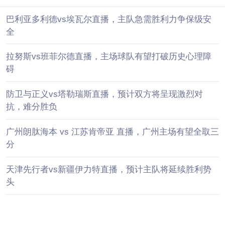
巴利亚多利德vs埃瓦尔直播，主队急需胜利力争保级安
全
拉努斯vs班菲尔德直播，主场球队有望打破历史心理障
碍
防卫与正义vs塔勒瑞斯直播，预计双方将呈现激烈对
抗，难分胜负
广州朗肽海本 vs 江苏肯帝亚 直播，广州主场有望全取三
分
天津先行者vs新疆伊力特直播，预计主队将延续胜利势
头