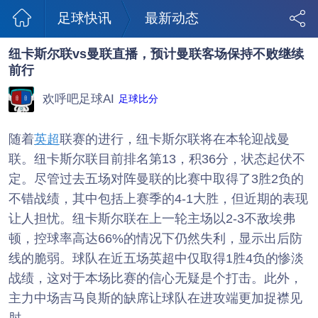
足球快讯
最新动态
纽卡斯尔联vs曼联直播，预计曼联客场保持不败继续
前行
欢呼吧足球AI
足球比分
随着
英超
联赛的进行，纽卡斯尔联将在本轮迎战曼
联。纽卡斯尔联目前排名第13，积36分，状态起伏不
定。尽管过去五场对阵曼联的比赛中取得了3胜2负的
不错战绩，其中包括上赛季的4-1大胜，但近期的表现
让人担忧。纽卡斯尔联在上一轮主场以2-3不敌埃弗
顿，控球率高达66%的情况下仍然失利，显示出后防
线的脆弱。球队在近五场英超中仅取得1胜4负的惨淡
战绩，这对于本场比赛的信心无疑是个打击。此外，
主力中场吉马良斯的缺席让球队在进攻端更加捉襟见