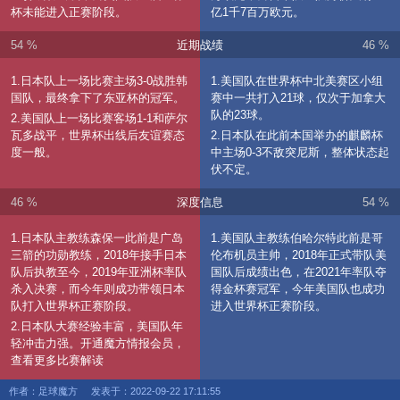
杯未能进入正赛阶段。
亿1千7百万欧元。
54 %
近期战绩
46 %
1.日本队上一场比赛主场3-0战胜韩
1.美国队在世界杯中北美赛区小组
国队，最终拿下了东亚杯的冠军。
赛中一共打入21球，仅次于加拿大
队的23球。
2.美国队上一场比赛客场1-1和萨尔
瓦多战平，世界杯出线后友谊赛态
2.日本队在此前本国举办的麒麟杯
度一般。
中主场0-3不敌突尼斯，整体状态起
伏不定。
46 %
深度信息
54 %
1.日本队主教练森保一此前是广岛
1.美国队主教练伯哈尔特此前是哥
三箭的功勋教练，2018年接手日本
伦布机员主帅，2018年正式带队美
队后执教至今，2019年亚洲杯率队
国队后成绩出色，在2021年率队夺
杀入决赛，而今年则成功带领日本
得金杯赛冠军，今年美国队也成功
队打入世界杯正赛阶段。
进入世界杯正赛阶段。
2.日本队大赛经验丰富，美国队年
轻冲击力强。开通魔方情报会员，
查看更多比赛解读
作者：足球魔方
发表于：2022-09-22 17:11:55