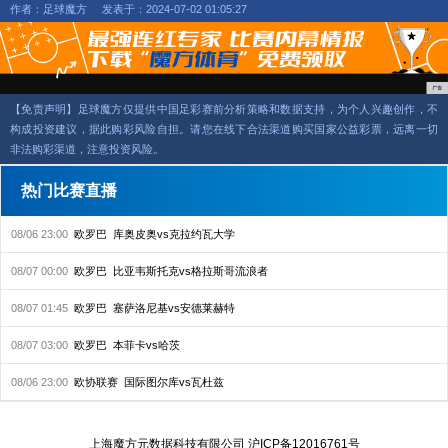
作者：足球魔方
发表于：2024-07-02 01:05:27
【免责声明】足球魔方仅提供中国足彩赛前分析策略和数据支持，为个人兴趣创作，不
构成投资建议，据此购彩风险自担。请您在线下合法渠道购买国家公益彩票，远离一切
非法购彩渠道，注意投资风险。
热门比赛直播
08/06 23:00
欧罗巴
库奥皮奥vs克拉约瓦大学
08/07 00:00
欧罗巴
比亚韦斯托克vs格拉斯哥流浪者
08/07 01:45
欧罗巴
塞萨洛尼基vs安德莱赫特
08/07 03:00
欧罗巴
本菲卡vs哈茨
08/06 23:00
欧协联赛
国际图尔库vs瓦杜兹
上海魔方元数据科技有限公司
沪ICP备12016761号