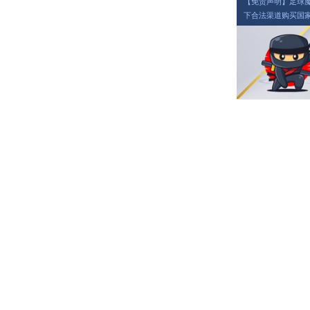
【免责声明】足球
下合法渠道购买国