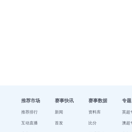
推荐市场
赛事快讯
赛事数据
专题
推荐排行
新闻
资料库
英超
互动直播
首发
比分
澳超