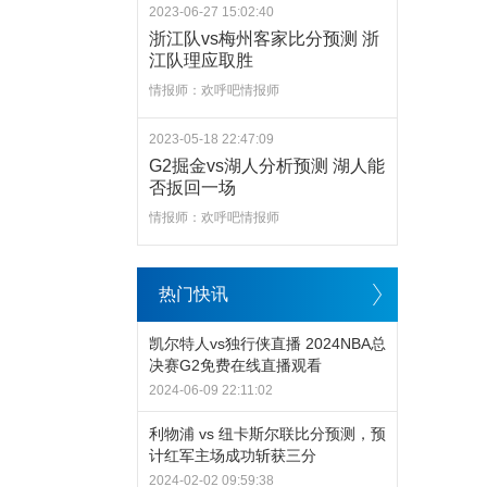
2023-06-27 15:02:40
浙江队vs梅州客家比分预测 浙
江队理应取胜
情报师：欢呼吧情报师
2023-05-18 22:47:09
G2掘金vs湖人分析预测 湖人能
否扳回一场
情报师：欢呼吧情报师
热门快讯
凯尔特人vs独行侠直播 2024NBA总
决赛G2免费在线直播观看
2024-06-09 22:11:02
利物浦 vs 纽卡斯尔联比分预测，预
计红军主场成功斩获三分
2024-02-02 09:59:38