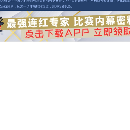
魔方仅提供中国足彩赛前分析策略和数据支持，为个人兴趣创作，不构成投资建议，据此购彩
家公益彩票，远离一切非法购彩渠道，注意投资风险。