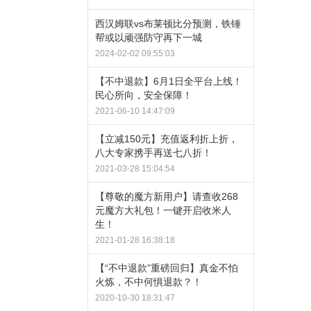
西汉姆联vs布莱顿比分预测，铁锤
帮或以顽强防守再下一城
2024-02-02 09:55:03
【不中退款】6月1日全平台上线！
民心所向，安全保障！
2021-06-10 14:47:09
【立减150元】充值返利折上折，
八大专家携手再送七八折！
2021-03-28 15:04:54
【尊敬的魔方新用户】请查收268
元魔方大礼包！一键开启收米人
生！
2021-01-28 16:38:18
【“不中退款”重磅回归】真金不怕
火炼，不中何惧退款？！
2020-10-30 18:31:47