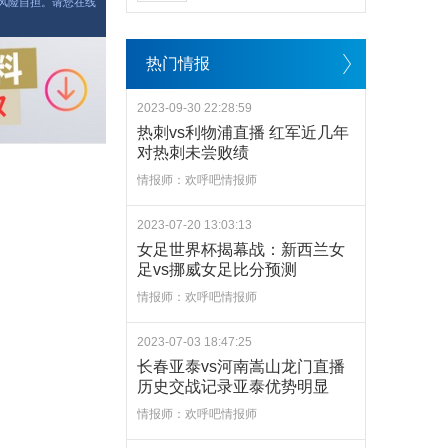
风险自担。请您在线
热门情报
2023-09-30 22:28:59
热刺vs利物浦直播 红军近几年
对热刺未尝败绩
情报师：欢呼吧情报师
2023-07-20 13:03:13
女足世界杯揭幕战：新西兰女
足vs挪威女足比分预测
情报师：欢呼吧情报师
2023-07-03 18:47:25
长春亚泰vs河南嵩山龙门直播
历史交战记录亚泰优势明显
情报师：欢呼吧情报师