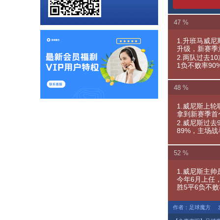
47 %
1.升班马威
升级，新赛季
2.两队过去1
1负不败率90
48 %
1.威尼斯上
拿到新赛季首
2.威尼斯过去
89%，主场
52 %
1.威尼斯主
今年6月上任
胜5平6负不败
作者：足球魔方