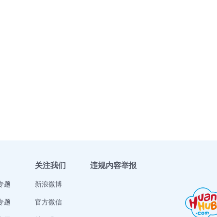
关注我们
违规内容举报
专题
新浪微博
专题
官方微信