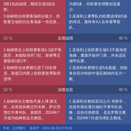
5胜1负的战绩，期间主场3战全
为第6多，但联赛失球数却是最
胜。
少。
3.柏林联合联赛客场积分最少，而
3.圣保利上赛季队内联赛进球前5多
联赛主场积分比客场多一倍还多。
的球员，最终有4人在本赛季留
队。
52 %
近期战绩
48 %
1.柏林联合上轮联赛客场1-1战平美
1.圣保利上轮联赛主场0-2不敌海登
因茨，未能取得开门红，新赛季正
海姆，遭遇升级开门黑，并未适应
赛取得1胜1平。
德甲比赛。
2.柏林联合休赛期引进了10名球
2.圣保利休赛期引进5名新援，但除
员，新援贝内斯上轮联赛首秀取得
来自菲尔特的中场瓦格纳外实力一
进球。
般。
52 %
深度信息
48 %
1.柏林联合主教练丹麦人博·斯文
1.圣保利主教练亚历山大·布勒辛，
松，此前曾执教过列夫林、萨尔茨
此前长期在莱比锡红牛青年队执
堡红牛青年队、美因茨，2024年7
教，后担任热那亚、圣吉罗斯主教
月成为柏林联合主教练。
练，2024年7月成为球队主教练。
作者：足球魔方
发表于：2024-08-28 22:33:36