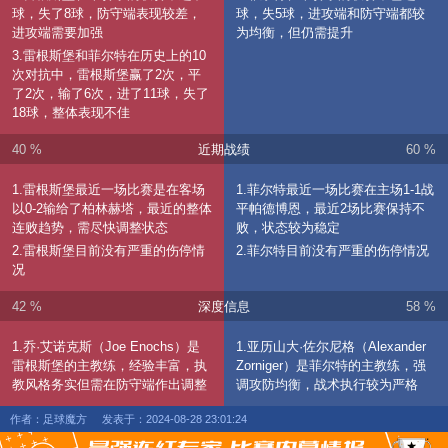
球，失了8球，防守端表现较差，
球，失5球，进攻端和防守端都较
进攻端需要加强
为均衡，但仍需提升
3.雷根斯堡和菲尔特在历史上的10
次对抗中，雷根斯堡赢了2次，平
了2次，输了6次，进了11球，失了
18球，整体表现不佳
40 %
近期战绩
60 %
1.雷根斯堡最近一场比赛是在客场
1.菲尔特最近一场比赛在主场1-1战
以0-2输给了柏林赫塔，最近的整体
平帕德博恩，最近2场比赛保持不
连败趋势，需尽快调整状态
败，状态较为稳定
2.雷根斯堡目前没有严重的伤停情
2.菲尔特目前没有严重的伤停情况
况
42 %
深度信息
58 %
1.乔·艾诺克斯（Joe Enochs）是
1.亚历山大·佐尔尼格（Alexander
雷根斯堡的主教练，经验丰富，执
Zorniger）是菲尔特的主教练，强
教风格务实但需在防守端作出调整
调攻防均衡，战术执行较为严格
作者：足球魔方
发表于：2024-08-28 23:01:24