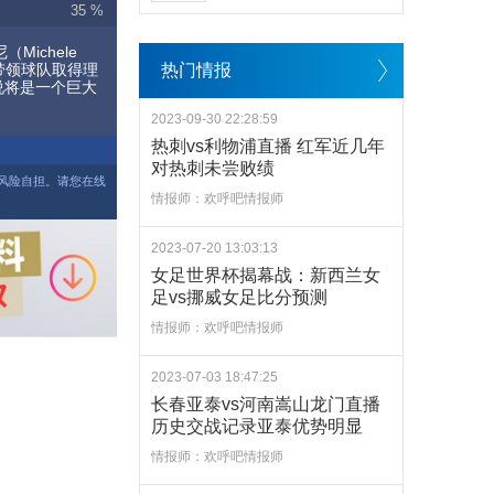
35 %
Michele
能带领球队取得理
热门情报
说将是一个巨大
2023-09-30 22:28:59
热刺vs利物浦直播 红军近几年
对热刺未尝败绩
风险自担。请您在线
情报师：欢呼吧情报师
2023-07-20 13:03:13
女足世界杯揭幕战：新西兰女
足vs挪威女足比分预测
情报师：欢呼吧情报师
2023-07-03 18:47:25
长春亚泰vs河南嵩山龙门直播
历史交战记录亚泰优势明显
情报师：欢呼吧情报师