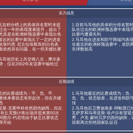
实力战意
多瓦在积分榜上的具体排名暂时未提
1.目前马耳他的具体积分排名暂
过去一年的表现显著提升，超出了
队在过去的欧洲杯预选赛中表现
尤其是在欧洲杯预选赛中表现出色
比赛均遭遇失利
在最近的比赛中展现出了一定的进攻
2.马耳他在进攻和防守两端均表
依靠约恩·尼古拉埃斯库的出色表
在最近的欧洲杯预选赛中，攻防
面依然存在问题，在一些关键比赛
失球数较高
和马耳他历史上共交锋八次，摩尔多
势，仅在2002年友谊赛中输给过
近期战绩
最近的比赛成绩为：平、负、平、
1.马耳他最近的比赛成绩为：负
整体来看状态有所起伏，但在关键
负、负，状态较差，在进攻和防
色
佳
的尼基·克莱申科依然因伤缺阵，但左
2.马耳他后卫费迪南多·阿帕普已
雷布丘克预计将出场并迎来第50次
瓦萨罗和马蒂亚斯·埃卢尔有望迎
阿图尔·约尼塔由于缺乏比赛状态
秀，卢克·蒙特贝罗仍因伤缺阵，
席开始
琼斯再次拒绝国家队征召