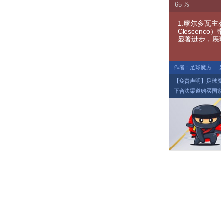
65 %
1.摩尔多瓦主
Clescen
显著进步，展
作者：足球魔方
【免责声明】足球
下合法渠道购买国