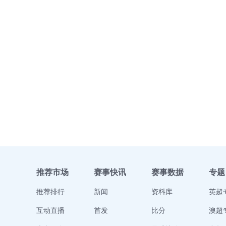
推荐市场
赛事快讯
赛事数据
专题
推荐排行
新闻
资料库
英超
互动直播
首发
比分
澳超