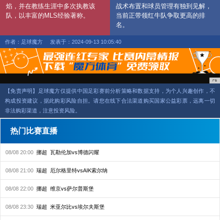
焰，并在教练生涯中多次执教该
战术布置和球员管理有独到见解，
队，以丰富的MLS经验著称。
当前正带领红牛队争取更高的排
名。
作者：足球魔方
发表于：2024-09-13 10:05:40
【免责声明】足球魔方仅提供中国足彩赛前分析策略和数据支持，为个人兴趣创作，不
构成投资建议，据此购彩风险自担。请您在线下合法渠道购买国家公益彩票，远离一切
非法购彩渠道，注意投资风险。
热门比赛直播
08/08 20:00
挪超
瓦勒伦加vs博德闪耀
08/08 21:00
瑞超
厄尔格里特vsAIK索尔纳
08/08 22:00
挪超
维京vs萨尔普斯堡
08/08 23:30
瑞超
米亚尔比vs埃尔夫斯堡