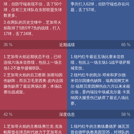
球，但防守端表现不佳，丢了50个
季共打入62球，但防守端也存在问
球，仅有三支球队在东部联盟失球
题，丢了57球。
数更多。
3.在两队的历史交锋中，芝加哥火
焰取得了5胜5平7负的战绩，打入
17球，丢了24球。
35 %
近期战绩
65 %
1.芝加哥火焰近期状态不佳，已经
1.纽约红牛最近五场比赛未尝胜
连续六场未尝胜绩，包括上一场主
绩，包括上一场主场1-1战平堪萨斯
场1-2不敌华盛顿联队。
城竞技。
2.芝加哥火焰的后卫蔡斯·加斯珀因
2.纽约红牛的凯尔·邓肯和罗尔德·
伤缺阵，而后卫毛里西奥·皮内达因
米切尔因膝伤缺阵，瑞典国脚艾米
腿伤缺席了最近两场比赛，本场比
尔·福斯贝里因脚伤自六月以来未能
赛出战成疑。
出场，委内瑞拉中场威克尔曼·卡莫
纳因大腿受伤已缺席了最近八场比
赛。
42 %
深度信息
58 %
1.芝加哥火焰的主教练弗兰克·克洛
1.纽约红牛的主教练桑德罗·施瓦茨
帕斯曾在球员时代效力于芝加哥火
曾在德甲执教美因茨05，对球队的