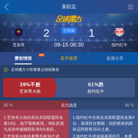
魔方列表
美职足
2
1
已完场
09-15 08:30
芝加哥
纽约红牛
赛前情报
高手推荐
直播分享
足球魔方小联赛重点情报聚焦
39%不败
61%胜
芝加哥火焰
纽约红牛
40 %
实力战意
60 %
1.芝加哥火焰目前在东部联盟排名
1.纽约红牛目前在东部联盟排名第4
第14位，低于预期表现，球队距第
位，表现符合预期，但距榜首的国
九名的华盛顿联队有6分差距。
际迈阿密有16分之差。
2.芝加哥火焰本赛季共有34个进
2.纽约红牛进攻端表现尚可，本赛