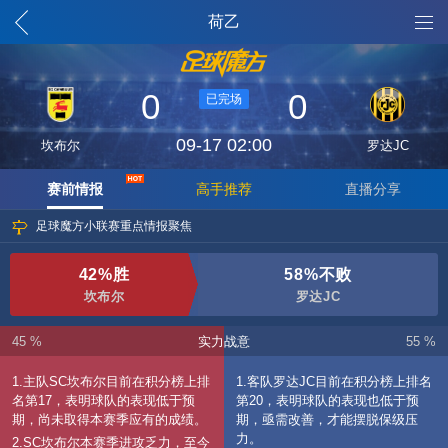
魔方列表
荷乙
0
0
已完场
09-17 02:00
坎布尔
罗达JC
赛前情报
高手推荐
直播分享
足球魔方小联赛重点情报聚焦
42%胜
58%不败
坎布尔
罗达JC
45 %
实力战意
55 %
1.主队SC坎布尔目前在积分榜上排
1.客队罗达JC目前在积分榜上排名
名第17，表明球队的表现低于预
第20，表明球队的表现也低于预
期，尚未取得本赛季应有的成绩。
期，亟需改善，才能摆脱保级压
力。
2.SC坎布尔本赛季进攻乏力，至今