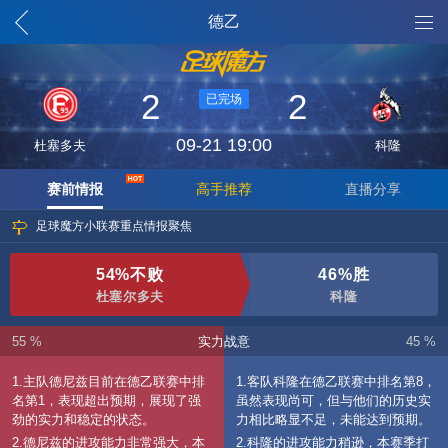
魔方列表
德乙
2
2
已完场
09-21 19:00
杜塞多夫
科隆
赛前情报
高手推荐
直播分享
足球魔方小联赛重点情报聚焦
54%不败
46%胜
杜塞尔多夫
科隆
55 %
实力战意
45 %
1.主队德尼兹目前在德乙联赛中排
1.客队科隆在德乙联赛中排名第8，
名第1，表现超出预期，展现了强
虽然表现尚可，但与他们的历史实
劲的实力和稳定的状态。
力相比略显不足，未能达到预期。
2.德尼兹的进攻能力非常强大，本
2.科隆的进攻能力稍逊，本赛季打