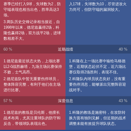
赛季已经打入9球，失球数为2，防
入17球，失球数为10，尽管进攻火
守端表现也相当出色，胜率高达3
力尚可，但防守端的漏洞较大。
场。
3.两队历史交锋记录相当接近，自
1998年以来，德尼兹赢得2场，科
隆也赢得2场，双方战平2场，进球
数相差不大。
60 %
近期战绩
40 %
1.德尼兹最近状态火热，上场比赛
1.科隆在上一场比赛中输给马格德
以2-0战胜赫塔，九场主场比赛保持
堡，近期状态起伏不定，近六场比
不败，士气高昂。
赛仅取得2场胜利，表现不佳。
2.德尼兹队中暂无重要伤停球员，
2.科隆队内球员状态良好，没有重
整体阵容完整，有利于他们在主场
要伤停消息，能够派出完整阵容迎
进行比赛。
战对手。
57 %
深度信息
43 %
1.德尼兹的教练是贝伦斯，他擅长
1.科隆的教练是施密特，在攻防转
战术布局，尤其注重球队的防守和
换方面有独到见解，但近期的战术
反击，带领球队表现出色。
调整未能有效提升球队状态。