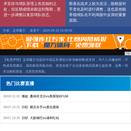
术安排与球队管理上有其独到之
斯基在战术上较为灵活，能根据对
处，但近期成绩未能达到预期，需
手变化及时进行调整，这也是他能
进一步调整以复苏球队状态。
带领球队在不利局面中反弹的重要
原因。
作者：足球魔方
发表于：2024-09-20 19:05:09
【免责声明】足球魔方仅提供中国足彩赛前分析策略和数据支持，为个人兴趣创作，不
构成投资建议，据此购彩风险自担。请您在线下合法渠道购买国家公益彩票，远离一切
非法购彩渠道，注意投资风险。
热门比赛直播
08/08 01:00
挪超
桑纳菲尤尔vs奥斯陆KFUM
08/07 18:25
日职
横滨水手vs鹿岛鹿角
08/07 18:30
日职
大阪钢巴vs浦和红钻