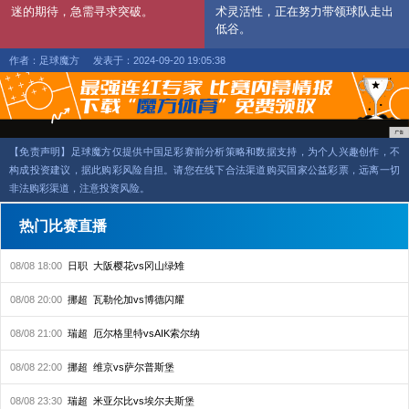
迷的期待，急需寻求突破。
术灵活性，正在努力带领球队走出
低谷。
作者：足球魔方
发表于：2024-09-20 19:05:38
【免责声明】足球魔方仅提供中国足彩赛前分析策略和数据支持，为个人兴趣创作，不
构成投资建议，据此购彩风险自担。请您在线下合法渠道购买国家公益彩票，远离一切
非法购彩渠道，注意投资风险。
热门比赛直播
08/08 18:00
日职
大阪樱花vs冈山绿雉
08/08 20:00
挪超
瓦勒伦加vs博德闪耀
08/08 21:00
瑞超
厄尔格里特vsAIK索尔纳
08/08 22:00
挪超
维京vs萨尔普斯堡
08/08 23:30
瑞超
米亚尔比vs埃尔夫斯堡