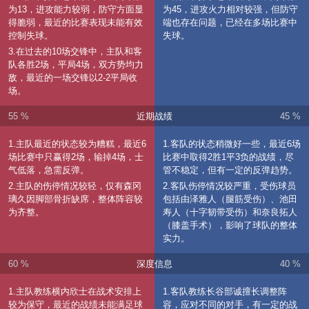
为13，进攻能力较弱，防守方面显
为45，进攻火力相对较强，但防守
得脆弱，最近的比赛表现未能有效
端也存在问题，已经在多场比赛中
控制失球。
失球。
3.在过去的10场交锋中，主队和客
队各胜2场，平局4场，双方势均力
敌，最近的一场交锋以2-2平局收
场。
55 %
近期战绩
45 %
1.主队最近的状态较为糟糕，最近6
1.客队的状态稍微好一些，最近6场
场比赛中只赢得2场，输掉4场，士
比赛中取得2胜1平3负的战绩，尽
气低落，急需反弹。
管不稳定，但有一定的反弹趋势。
2.主队的伤停情况较轻，仅有森冈
2.客队伤停情况较严重，受伤球员
璃久因脚部骨折缺席，整体阵容较
包括由泽雅人（腿筋受伤）、池田
为齐整。
寿人（十字韧带受伤）和奈良拓人
（膝盖手术），影响了球队的整体
实力。
60 %
深度信息
40 %
1.主队教练横内欣士在战术安排上
1.客队教练长谷部诚擅长调整阵
较为保守，最近的战绩未能满足球
容，应对不同的对手，有一定的战