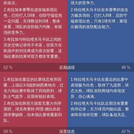
的名次。
强大的竞争力。
2.布拉加本赛季在进攻端表现出
2.特拉维夫马卡比在本赛季的攻击
色，已经打入18球，但防守端也有
力极其强劲，已打入8球，且防守
一定问题，失球数达到3球，整体
端表现出色，只有1球失球，展现
来看，球队的攻防能力均衡，有很
出极强的攻防配合能力。
强的竞争力。
3.布拉加与特拉维夫马卡比之间的
历史交锋记录尚不丰富，但双方在
欧战中的对抗将成为首次较量，这
场比赛的结果对双方都非常重要。
52 %
近期战绩
48 %
1.布拉加在最近的比赛状态有所回
1.特拉维夫马卡比在最近的比赛中
暖，上场以3-0战胜纳西奥纳尔，过
表现极为出色，取得了九连胜，状
去六场比赛中取得了四场胜利，球
态火热，球队攻防两端均表现优
队士气提升，近期有较好表现。
异，信心满满。
2.布拉加在阵容方面暂无重大伤停
2.特拉维夫马卡比队近期没有重要
困扰，球员布莱特·阿雷-姆比此前
伤停记录，主力球员均能出战，整
因停赛缺阵，但本场比赛将重新归
体阵容保持完整，球队备战充足。
队。
58 %
深度信息
42 %