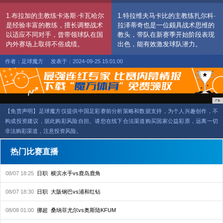
1.布拉加的主教练卡洛斯·卡瓦哈尔
1.特拉维夫马卡比的主教练扎尔科·
是经验丰富的教练，擅长调整战术
拉泽蒂奇也是一位颇具战术思维的
以适应不同对手，曾带领球队在国
教头，带队在新赛季开始阶段表现
内外赛场上取得不俗成绩。
出色，能有效激发球队潜力。
作者：足球魔方
发表于：2024-09-25 15:01:00
【免责声明】足球魔方仅提供中国足彩赛前分析策略和数据支持，为个人兴趣创作，不
构成投资建议，据此购彩风险自担。请您在线下合法渠道购买国家公益彩票，远离一切
非法购彩渠道，注意投资风险。
热门比赛直播
08/07 18:25
日职
横滨水手vs鹿岛鹿角
08/07 18:30
日职
大阪钢巴vs浦和红钻
08/08 01:00
挪超
桑纳菲尤尔vs奥斯陆KFUM