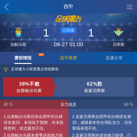
魔方列表
西甲
1
1
已完场
09-27 01:00
拉帕马斯
贝蒂斯
赛前情报
高手推荐
直播分享
足球魔方小联赛重点情报聚焦
38%不败
62%胜
拉斯帕尔马斯
皇家贝蒂斯
40 %
实力战意
60 %
1.拉斯帕尔马斯目前在西甲积分榜
1.皇家贝蒂斯在西甲积分榜排名第
排名第20，表现低于预期，尚未取
10，成绩基本符合球队实力，但在
得胜利，状态极其不佳。
客场表现不佳。
2.拉斯帕尔马斯本赛季进攻能力较
2.皇家贝蒂斯的进攻能力较强，已