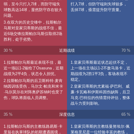
弱，至今只打入7球，而防守端失
打入7球，但防守端则失球较多，
球数高达14球，显然防守存在较大
丢掉7球，亟需提升防守质量。
问题。
3.在双方的历史交锋中，拉斯帕尔
马斯对皇家贝蒂斯的战绩不佳，最
近6场交锋拉斯帕尔马斯仅取得2场
胜利，处于劣势。
30 %
近期战绩
70 %
1.拉斯帕尔马斯最近表现不佳，最
1.皇家贝蒂斯最近状态起伏不定，
近一场以1-2输给了Osasuna，近期
上一场在主场以1-2不敌马洛卡，近
战绩为2平4负，状态令人担忧。
期战绩为2胜1平3负，客场表现不
稳定。
2.拉斯帕尔马斯的后卫斯科特·麦肯
纳因训练受伤，马尔文·帕克和米卡
2.皇家贝蒂斯的尤素福·萨巴利、威
·马尔莫尔在对阵奥萨苏纳时也受了
廉·卡瓦略和伊斯科因伤缺阵，后卫
伤，球队将面临人员调整。
马克·巴特拉的伤情需待评估，整体
战斗力受到影响。
35 %
深度信息
65 %
1.拉斯帕尔马斯的主教练路易斯·卡
1.皇家贝蒂斯的主教练曼努埃尔·佩
里翁在执掌球队的初期遭遇困境，
莱格里尼是一位经验丰富的教练，