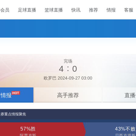
方会员
足球直播
篮球直播
快讯
推荐
情报
客服
完场
:
4
0
欧罗巴 2024-09-27 03:00
前情报
高手推荐
直播
联赛重点情报聚焦
57%胜
43%不败
阿贾克斯
贝西克塔斯