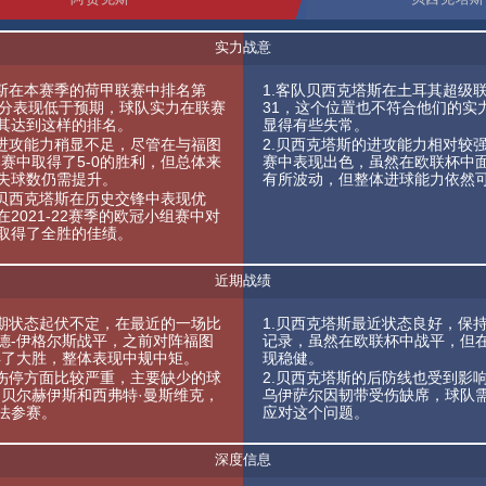
实力战意
克斯在本赛季的荷甲联赛中排名第
1.客队贝西克塔斯在土耳其超级
积分表现低于预期，球队实力在联赛
31，这个位置也不符合他们的实
其达到这样的排名。
显得有些失常。
的进攻能力稍显不足，尽管在与福图
2.贝西克塔斯的进攻能力相对较
比赛中取得了5-0的胜利，但总体来
赛中表现出色，虽然在欧联杯中
失球数仍需提升。
有所波动，但整体进球能力依然
与贝西克塔斯在历史交锋中表现优
2021-22赛季的欧冠小组赛中对
取得了全胜的佳绩。
近期战绩
近期状态起伏不定，在最近的一场比
1.贝西克塔斯最近状态良好，保
德-伊格尔斯战平，之前对阵福图
记录，虽然在欧联杯中战平，但
得了大胜，整体表现中规中矩。
现稳健。
在伤停方面比较严重，主要缺少的球
2.贝西克塔斯的后防线也受到影
·贝尔赫伊斯和西弗特·曼斯维克，
乌伊萨尔因韧带受伤缺席，球队
法参赛。
应对这个问题。
深度信息