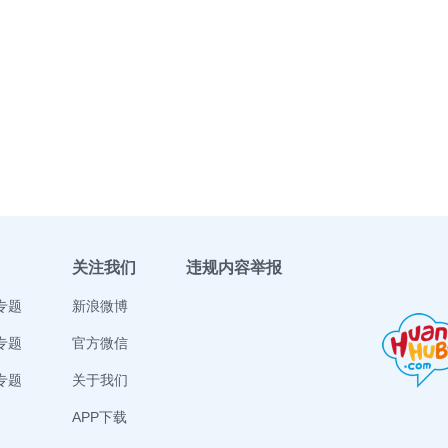
关注我们
违规内容举报
专题
新浪微博
专题
官方微信
专题
关于我们
APP下载