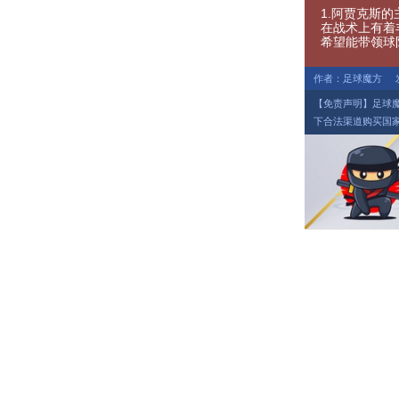
1.阿贾克斯
在战术上有着
希望能带领球
作者：足球魔方
【免责声明】足球
下合法渠道购买国