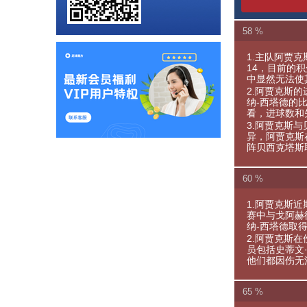
58 %
1.主队阿贾
14，目前的
中显然无法使
2.阿贾克斯
纳-西塔德的
看，进球数和
3.阿贾克斯
异，阿贾克斯在
阵贝西克塔斯
60 %
1.阿贾克斯
赛中与戈阿赫
纳-西塔德取
2.阿贾克斯
员包括史蒂文
他们都因伤无
65 %