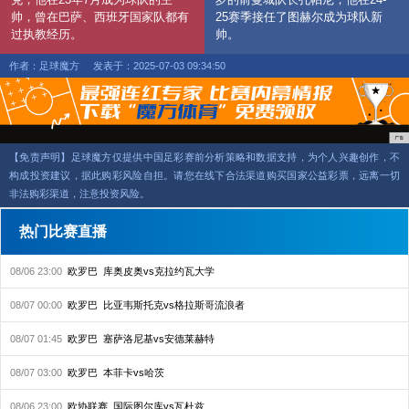
帅，曾在巴萨、西班牙国家队都有
25赛季接任了图赫尔成为球队新
过执教经历。
帅。
作者：足球魔方
发表于：2025-07-03 09:34:50
【免责声明】足球魔方仅提供中国足彩赛前分析策略和数据支持，为个人兴趣创作，不
构成投资建议，据此购彩风险自担。请您在线下合法渠道购买国家公益彩票，远离一切
非法购彩渠道，注意投资风险。
热门比赛直播
08/06 23:00
欧罗巴
库奥皮奥vs克拉约瓦大学
08/07 00:00
欧罗巴
比亚韦斯托克vs格拉斯哥流浪者
08/07 01:45
欧罗巴
塞萨洛尼基vs安德莱赫特
08/07 03:00
欧罗巴
本菲卡vs哈茨
08/06 23:00
欧协联赛
国际图尔库vs瓦杜兹