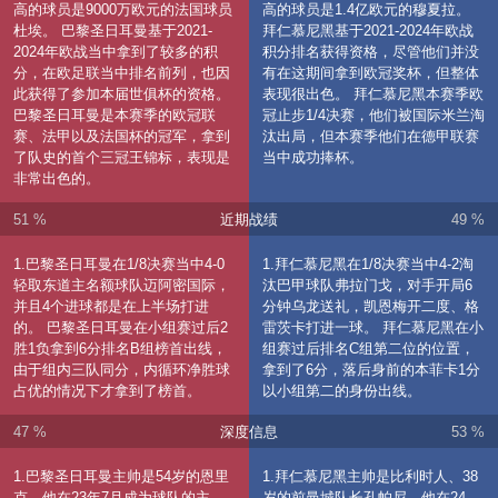
高的球员是9000万欧元的法国球员
高的球员是1.4亿欧元的穆夏拉。
杜埃。 巴黎圣日耳曼基于2021-
拜仁慕尼黑基于2021-2024年欧战
2024年欧战当中拿到了较多的积
积分排名获得资格，尽管他们并没
分，在欧足联当中排名前列，也因
有在这期间拿到欧冠奖杯，但整体
此获得了参加本届世俱杯的资格。
表现很出色。 拜仁慕尼黑本赛季欧
巴黎圣日耳曼是本赛季的欧冠联
冠止步1/4决赛，他们被国际米兰淘
赛、法甲以及法国杯的冠军，拿到
汰出局，但本赛季他们在德甲联赛
了队史的首个三冠王锦标，表现是
当中成功捧杯。
非常出色的。
51 %
近期战绩
49 %
1.巴黎圣日耳曼在1/8决赛当中4-0
1.拜仁慕尼黑在1/8决赛当中4-2淘
轻取东道主名额球队迈阿密国际，
汰巴甲球队弗拉门戈，对手开局6
并且4个进球都是在上半场打进
分钟乌龙送礼，凯恩梅开二度、格
的。 巴黎圣日耳曼在小组赛过后2
雷茨卡打进一球。 拜仁慕尼黑在小
胜1负拿到6分排名B组榜首出线，
组赛过后排名C组第二位的位置，
由于组内三队同分，内循环净胜球
拿到了6分，落后身前的本菲卡1分
占优的情况下才拿到了榜首。
以小组第二的身份出线。
47 %
深度信息
53 %
1.巴黎圣日耳曼主帅是54岁的恩里
1.拜仁慕尼黑主帅是比利时人、38
克，他在23年7月成为球队的主
岁的前曼城队长孔帕尼，他在24-