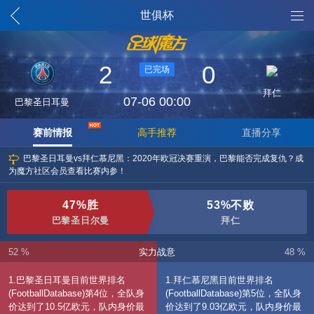
魔方列表
世俱杯
2
0
已完场
拜仁
07-06 00:00
巴黎圣日耳曼
赛前情报
高手推荐
直播分享
巴黎圣日耳曼vs拜仁慕尼黑：2020年欧冠决赛重演，巴黎能否完成复仇？成
为魔方社区会员查看比赛内参！
47%胜
53%不败
巴黎圣日尔曼
拜仁
52 %
实力战意
48 %
1.巴黎圣日耳曼目前世界排名
1.拜仁慕尼黑目前世界排名
(FootballDatabase)第4位，全队身
(FootballDatabase)第5位，全队身
价达到了10.5亿欧元，队内身价最
价达到了9.03亿欧元，队内身价最