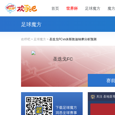
首页
世界杯
足球魔方
魔
足球魔方
欢呼吧 >
足球魔方 >
圣迭戈FCvs休斯敦迪纳摩分析预测
圣迭戈FC
赛
关注 圣地亚