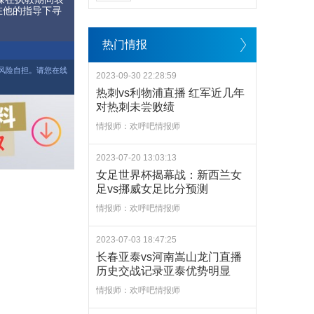
在他的指导下寻
热门情报
风险自担。请您在线
2023-09-30 22:28:59
热刺vs利物浦直播 红军近几年
对热刺未尝败绩
情报师：欢呼吧情报师
2023-07-20 13:03:13
女足世界杯揭幕战：新西兰女
足vs挪威女足比分预测
情报师：欢呼吧情报师
2023-07-03 18:47:25
长春亚泰vs河南嵩山龙门直播
历史交战记录亚泰优势明显
情报师：欢呼吧情报师