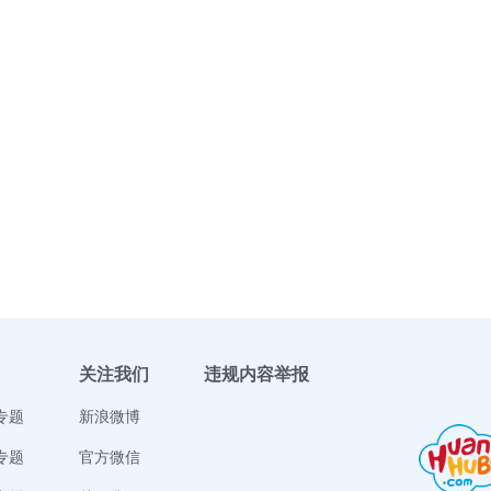
关注我们
违规内容举报
专题
新浪微博
专题
官方微信