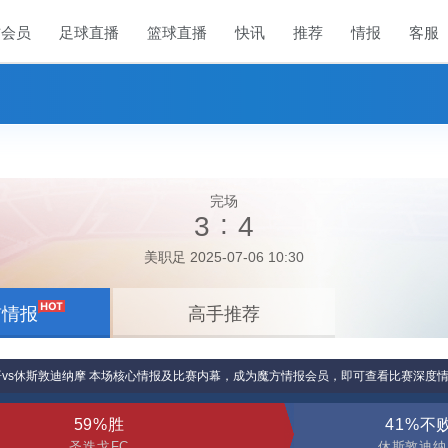
方会员
足球直播
篮球直播
快讯
推荐
情报
客服
完场
:
3
4
美职足 2025-07-06 10:30
前情报
高手推荐
哥vs休斯敦迪纳摩 本场核心情报及比赛内幕，成为魔方情报会员，即可查看比赛深度
59%胜
41%不
圣迭戈FC
休斯敦迪纳