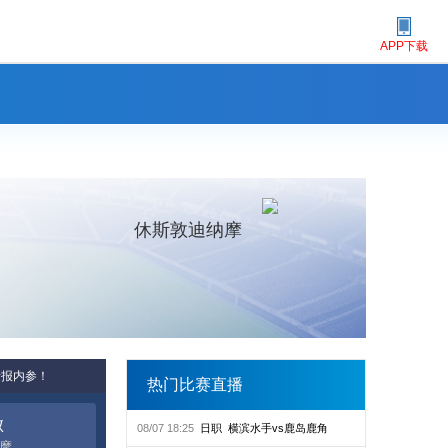
APP下载
休斯敦迪纳摩
情报内参！
热门比赛直播
败
08/07 18:25
日职
横滨水手vs鹿岛鹿角
摩