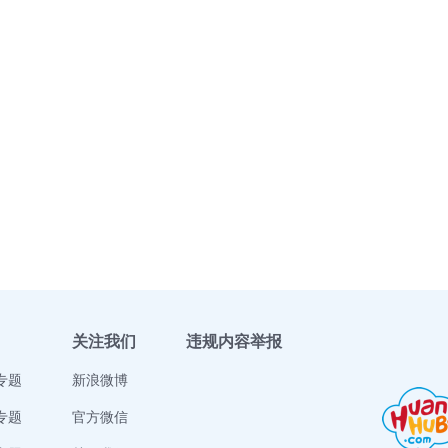
关注我们
违规内容举报
专题
新浪微博
专题
官方微信