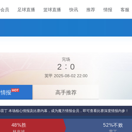
方会员
足球直播
篮球直播
快讯
推荐
情报
客服
完场
:
2
0
英甲 2025-08-02 22:00
前情报
高手推荐
vs雷丁 本场核心情报及比赛内幕，成为魔方情报会员，即可查看比赛深度情报内参！
48%胜
52%不败
林肯城
雷丁