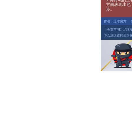
方面表现出色
步。
作者：足球魔方
【免责声明】足球
下合法渠道购买国