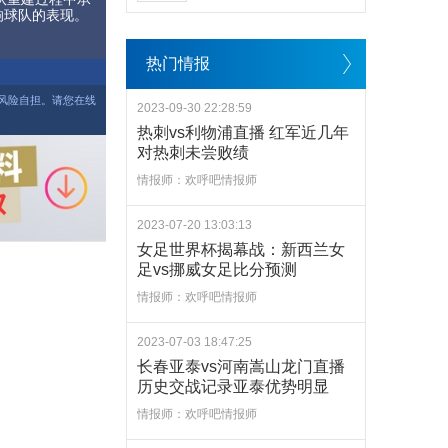
响球队的表现。
热门情报
风险自担。请您在线
2023-09-30 22:28:59
热刺vs利物浦直播 红军近几年
对热刺未尝败绩
情报师：欢呼吧情报师
2023-07-20 13:03:13
女足世界杯揭幕战：新西兰女
足vs挪威女足比分预测
情报师：欢呼吧情报师
2023-07-03 18:47:25
长春亚泰vs河南嵩山龙门直播
历史交战记录亚泰优势明显
情报师：欢呼吧情报师