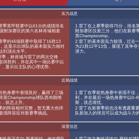
实力战意
上赛季英甲联赛中以61分的成绩排名
1.雷丁在上赛季获得75分，排名
升级附加赛区的第六名林肯城相差
附加赛区仅差三分，他们在新赛
英Championship。
赛季的46场联赛中取得了16胜13
2.雷丁的基本面实力较强，过去
绩，这显示出球队的基本面实力相对
为21胜12平13负，展现了其争
达到顶尖水平。
潜力。
-25赛季，林肯城与雷丁的两次交锋
取得胜利，并在其中一场比赛中以
雷丁，显示出主队的心理优势。
近期战绩
季前热身赛中表现良好，赢得了三场
1.雷丁在季前热身赛中表现不佳
英Championship球队西布朗维
利，并在最后一场热身赛中以0-
胜，状态上升。
斯，状态堪忧。
赛季的阵容相对完整，暂无重大伤停
2.雷丁在新赛季前也没有透露重
最强阵容应对新赛季挑战。
队新加入的球员可以成为战斗力
深度信息
主教练是迈克尔·斯库巴拉，他在带队
1.雷丁的主教练诺埃尔·亨特在