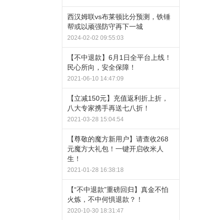
西汉姆联vs布莱顿比分预测，铁锤
帮或以顽强防守再下一城
2024-02-02 09:55:03
【不中退款】6月1日全平台上线！
民心所向，安全保障！
2021-06-10 14:47:09
【立减150元】充值返利折上折，
八大专家携手再送七八折！
2021-03-28 15:04:54
【尊敬的魔方新用户】请查收268
元魔方大礼包！一键开启收米人
生！
2021-01-28 16:38:18
【“不中退款”重磅回归】真金不怕
火炼，不中何惧退款？！
2020-10-30 18:31:47