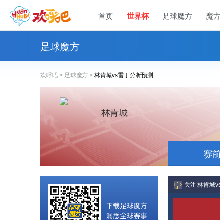
首页
世界杯
足球魔方
魔
足球魔方
欢呼吧 >
足球魔方 >
林肯城vs雷丁分析预测
林肯城
赛
关注 林肯城