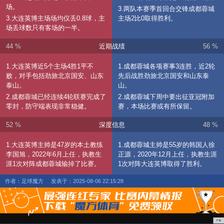
场。
3.两队本赛季首回合交锋成都蓉城
3.大连英博主场场均仅丢0.8球，主
主场2比0取得胜利。
场丢球数只有客场的一半。
44 %
近期战绩
56 %
1.大连英博近5个主场4胜1平不
1.成都蓉城各项赛事3连胜，近2轮
败，对手包括劲旅北京国安、山东
先后战胜劲旅北京国安和山东泰
泰山。
山。
2.成都蓉城已经连续4轮联赛完成了
2.成都蓉城下周中要出征亚冠附加
零封，防守端表现非常稳健。
赛，本场比赛或有所保留。
52 %
深度信息
48 %
1.大连英博主帅是47岁的本土教练
1.成都蓉城主帅是55岁的韩国人徐
李国旭，2022年6月上任，执教生
正源，2020年12月上任，执教生涯
涯1次对阵成都蓉城输掉了比赛。
1次对阵大连英博取得了胜利。
作者：足球魔方
发表于：2025-08-06 22:15:28