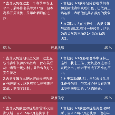
2.吉灵汉姆在过去一个赛季中表现
2.富勒姆U21的年轻阵容在季前赛
平平，最终排名英甲第17位，但本
和国际比赛中表现出色，已取得三
赛季开局强势，显示出明显的进
场连胜，表明他们具备很好的竞争
步。
力。
3.在两队过去的交锋中，吉灵汉姆
与富勒姆U21有过一场较量，结果
为吉灵汉姆主场0-1不敌富勒姆
U21。
55 %
近期战绩
45 %
1.吉灵汉姆近期状态火热，过去五
1.富勒姆U21在各项赛事中保持三
场比赛中取得四场胜利，仅在英联
连胜，状态正佳，尤其是在进攻端
杯中遭遇一场失利，显示出良好的
表现突出，给对手造成了不小的压
竞争状态。
力。
2.吉灵汉姆在本场比赛前未报告新
2.对于富勒姆U21，虽然未提供具
的伤停情况，球队有望以完整阵容
体伤停信息，但其核心球员在近期
出战，增加了胜算。
比赛中表现出色，状态良好。
65 %
深度信息
35 %
1.吉灵汉姆的主教练是加雷斯·艾因
1.富勒姆U21的主教练是海登·穆林
斯沃斯，自2025年3月起执掌球
斯，自2023年7月起执教，他在年