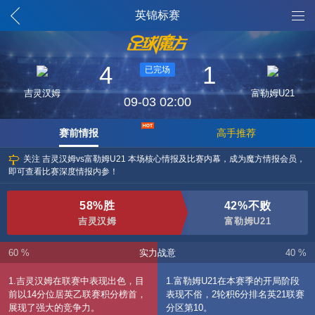
魔方列表
英锦标赛
4
1
已完场
吉灵汉姆
富勒姆U21
09-03 02:00
赛前情报
高手推荐
关注 吉灵汉姆vs富勒姆U21 本场核心情报及比赛内幕，成为魔方情报会员，
即可查看比赛深度情报内参！
58%胜
42%不败
吉灵汉姆
富勒姆U21
60 %
实力战意
40 %
1.吉灵汉姆在联赛中表现出色，目
1.富勒姆U21在本赛季的开局阶段
前以14分位居英乙联赛积分榜首，
表现不俗，2轮积6分排名英21联赛
展现了强大的竞争力。
分区第10。