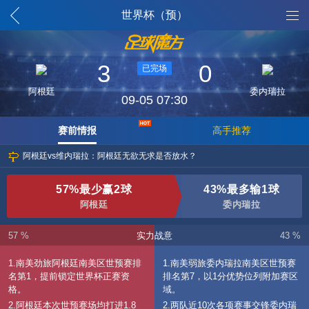
魔方列表
世界杯（预）
3
0
已完场
阿根廷
委内瑞拉
09-05 07:30
赛前情报
高手推荐
阿根廷vs维内瑞拉：阿根廷无欲无求是否放水？
57%最少赢2球
43%最多输1球
阿根廷
委内瑞拉
57 %
实力战意
43 %
1.南美劲旅阿根廷南美区世预赛排
1.南美弱旅委内瑞拉南美区世预赛
名第1，提前锁定世界杯正赛资
排名第7，以1分优势位列附加赛区
格。
域。
2.阿根廷本次世预赛场均打进1.8
2.两队近10次各项赛事交锋委内瑞