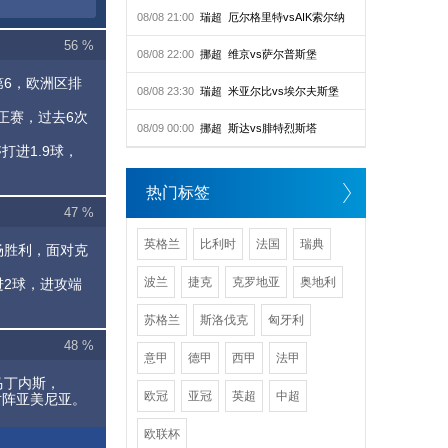
08/08 21:00
瑞超
厄尔格里特vsAIK索尔纳
56 %
08/08 22:00
挪超
维京vs萨尔普斯堡
第6，欧洲区排
08/08 23:30
瑞超
米亚尔比vs埃尔夫斯堡
正赛，过去6次
08/09 00:00
挪超
斯达vs腓特烈斯塔
打进1.9球，
热门标签
47 %
英格兰
比利时
法国
瑞典
场胜利，面对克
波兰
捷克
克罗地亚
奥地利
进2球，进攻端
苏格兰
斯洛伐克
匈牙利
48 %
意甲
德甲
西甲
法甲
马丁内斯，
欧冠
亚冠
英超
中超
对阵亚美尼亚。
欧联杯