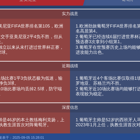
实力战意
美尼亚FIFA世界排名第105，欧洲
1.欧洲劲旅葡萄牙FIFA世界排名
名高居第4。
次交手亚美尼亚2平4负不胜，但从
2.葡萄牙已经连续6届打进世界杯
上。
预选赛3次拿到小组第1。
自独立以来从未打进过世界杯正赛，
3.葡萄牙在世预赛历史上场均能够
2球。
进攻能力出色。
近期战绩
4场比赛1平3负状态极为低迷，输
1.葡萄牙近4个客场比赛仅取得1
净负3球。
罗地亚、苏格兰均不胜。
10场比赛场均丢掉2.5球，防守端
2.葡萄牙近10场比赛场均能够打
。
表现较为稳定。
深度信息
主帅是46岁的本土教练梅利克扬，上
1.葡萄牙主帅是52岁的西班牙人
执教生涯首次对阵葡萄牙。
2023年1月上任，执教生涯首次
发表于：2025-09-05 15:28:01