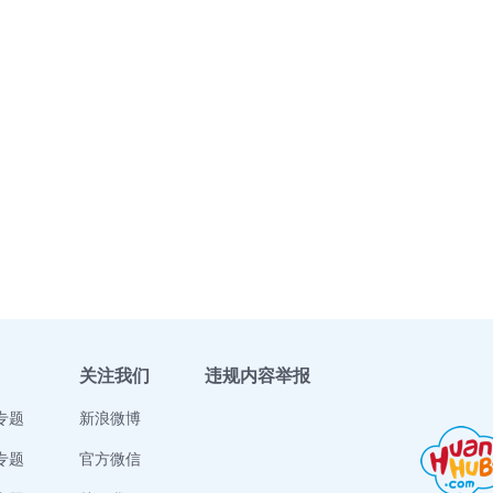
关注我们
违规内容举报
专题
新浪微博
专题
官方微信