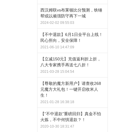
西汉姆联vs布莱顿比分预测，铁锤
帮或以顽强防守再下一城
2024-02-02 09:55:03
【不中退款】6月1日全平台上线！
民心所向，安全保障！
2021-06-10 14:47:09
【立减150元】充值返利折上折，
八大专家携手再送七八折！
2021-03-28 15:04:54
【尊敬的魔方新用户】请查收268
元魔方大礼包！一键开启收米人
生！
2021-01-28 16:38:18
【“不中退款”重磅回归】真金不怕
火炼，不中何惧退款？！
2020-10-30 18:31:47