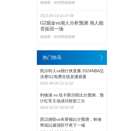
情报师：欢呼吧情报师
2023-05-18 22:47:09
G2掘金vs湖人分析预测 湖人能
否扳回一场
情报师：欢呼吧情报师
热门快讯
凯尔特人vs独行侠直播 2024NBA总
决赛G2免费在线直播观看
2024-06-09 22:11:02
利物浦 vs 纽卡斯尔联比分预测，预
计红军主场成功斩获三分
2024-02-02 09:59:38
西汉姆联vs布莱顿比分预测，铁锤
帮或以顽强防守再下一城