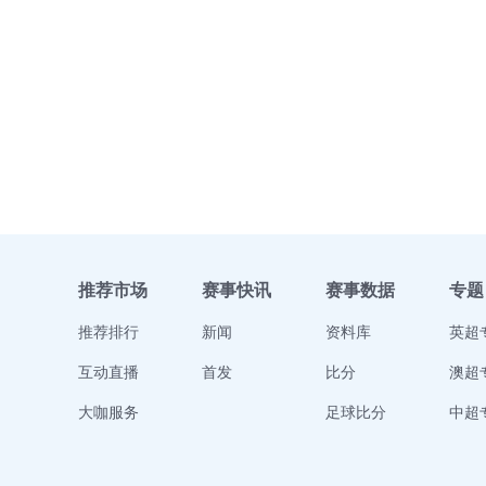
推荐市场
赛事快讯
赛事数据
专题
推荐排行
新闻
资料库
英超
互动直播
首发
比分
澳超
大咖服务
足球比分
中超