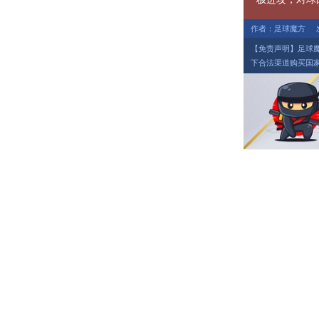
作者：足球魔方
【免责声明】足球
下合法渠道购买国