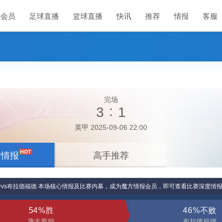
方会员
足球直播
篮球直播
快讯
推荐
情报
客服
完场
:
3
1
英甲 2025-09-06 22:00
前情报
高手推荐
特vs布拉德福德 本场核心情报及比赛内幕，成为魔方情报会员，即可查看比赛深度情
54%胜
46%不败
唐卡斯特
布拉德福德