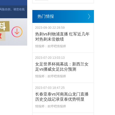
风险自担。请您在线
热门情报
2023-09-30 22:28:59
热刺vs利物浦直播 红军近几年
对热刺未尝败绩
情报师：欢呼吧情报师
2023-07-20 13:03:13
女足世界杯揭幕战：新西兰女
足vs挪威女足比分预测
情报师：欢呼吧情报师
2023-07-03 18:47:25
长春亚泰vs河南嵩山龙门直播
历史交战记录亚泰优势明显
情报师：欢呼吧情报师