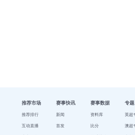
推荐市场
赛事快讯
赛事数据
专题
推荐排行
新闻
资料库
英超
互动直播
首发
比分
澳超