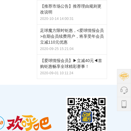
【推荐市场公告】推荐理由规则更
改说明
2020-10-14 14:00:31
足球魔方限时钜惠，<爱球情报会员
>在期会员续费用户，将享受年会员
立减110元优惠
2020-09-25 15:21:04
【爱球情报会员】▶立减40元◀首
购钜惠畅享全球精彩赛事！
2020-09-01 10:11:24