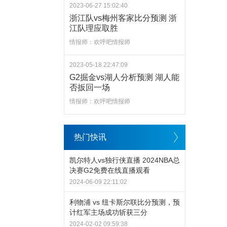
2023-06-27 15:02:40
浙江队vs梅州客家比分预测 浙
江队理应取胜
情报师：欢呼吧情报师
2023-05-18 22:47:09
G2掘金vs湖人分析预测 湖人能
否扳回一场
情报师：欢呼吧情报师
热门快讯
凯尔特人vs独行侠直播 2024NBA总
决赛G2免费在线直播观看
2024-06-09 22:11:02
利物浦 vs 纽卡斯尔联比分预测，预
计红军主场成功斩获三分
2024-02-02 09:59:38