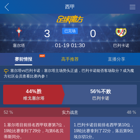
魔方列表
西甲
3
0
已完场
01-19 01:30
塞尔塔
巴列卡诺
赛前情报
高手推荐
直播分享
塞尔塔vs巴列卡诺：塞尔塔主场势头正盛，巴列卡诺能否客场取分？成为魔
方社区会员查看比赛内参！
44%胜
56%不败
维戈塞尔塔
巴列卡诺
52 %
实力战意
48 %
1.塞尔塔目前排名西甲联赛第7位，
1.巴列卡诺目前排名西甲第10位，
19轮比赛拿到了29分，与第6名贝
19轮比赛拿到了22分，落后第9位
蒂斯同分。
埃尔切1分。