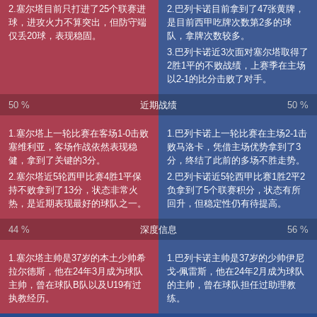
2.塞尔塔目前只打进了25个联赛进
2.巴列卡诺目前拿到了47张黄牌，
球，进攻火力不算突出，但防守端
是目前西甲吃牌次数第2多的球
仅丢20球，表现稳固。
队，拿牌次数较多。
3.巴列卡诺近3次面对塞尔塔取得了
2胜1平的不败战绩，上赛季在主场
以2-1的比分击败了对手。
50 %
近期战绩
50 %
1.塞尔塔上一轮比赛在客场1-0击败
1.巴列卡诺上一轮比赛在主场2-1击
塞维利亚，客场作战依然表现稳
败马洛卡，凭借主场优势拿到了3
健，拿到了关键的3分。
分，终结了此前的多场不胜走势。
2.塞尔塔近5轮西甲比赛4胜1平保
2.巴列卡诺近5轮西甲比赛1胜2平2
持不败拿到了13分，状态非常火
负拿到了5个联赛积分，状态有所
热，是近期表现最好的球队之一。
回升，但稳定性仍有待提高。
44 %
深度信息
56 %
1.塞尔塔主帅是37岁的本土少帅希
1.巴列卡诺主帅是37岁的少帅伊尼
拉尔德斯，他在24年3月成为球队
戈-佩雷斯，他在24年2月成为球队
主帅，曾在球队B队以及U19有过
的主帅，曾在球队担任过助理教
执教经历。
练。