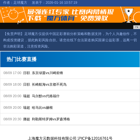
作者：足球魔方
发表于：2026-01-16 10:57:19
【免责声明】足球魔方仅提供中国足彩赛前分析策略和数据支持，为个人兴趣创作，不
构成投资建议，据此购彩风险自担。请您在线下合法渠道购买国家公益彩票，远离一切
非法购彩渠道，注意投资风险。
热门比赛直播
08/09 17:00
日职
东京绿茵vs川崎前锋
08/09 18:00
日职
长崎航海vs京都不死鸟
08/09 20:00
瑞超
马尔默vs代格福什
08/09 20:00
瑞超
哈马比vs赫根
08/09 20:30
挪超
利勒斯特罗姆vs罗森博格
上海魔方元数据科技有限公司
沪ICP备12016761号