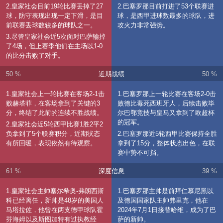
2.皇家社会目前19轮比赛丢掉了27
2.巴塞罗那目前打进了53个联赛进
球，防守表现出现一定下滑，是目
球，是西甲进球数最多的球队，进
前联赛丢球数较多的球队之一。
攻火力非常强势。
3.尽管皇家社会近5次面对巴萨输掉
了4场，但上赛季他们在主场以1-0
的比分击败了对手。
50 %
近期战绩
50 %
1.皇家社会上一轮比赛在客场2-1击
1.巴塞罗那上一轮比赛在客场2-0击
败赫塔菲，在客场拿到了关键的3
败德比毒死西班牙人，后续击败毕
分，终结了此前的连续不胜战绩。
尔巴鄂竞技与皇马又拿到了欧超杯
的冠军。
2.皇家社会近5轮西甲比赛1胜2平2
负拿到了5个联赛积分，近期状态
2.巴塞罗那近5轮西甲比赛保持全胜
有所回暖，表现依然有待观察。
拿到了15分，整体状态出色，在联
赛中势不可挡。
61 %
深度信息
39 %
1.皇家社会主帅塞尔希奥-弗朗西斯
1.巴塞罗那主帅是前拜仁慕尼黑以
科已经离任，新帅是48岁的美国人
及德国国家队主帅弗里克，他在
马塔拉佐，他曾在两支德甲球队霍
2024年7月1日接替哈维，成为了巴
芬海姆以及斯图加特有过执教经
萨的新帅。