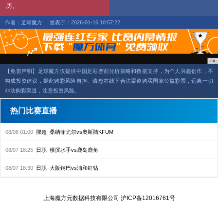
历。
作者：足球魔方
发表于：2026-01-16 10:57:22
【免责声明】足球魔方仅提供中国足彩赛前分析策略和数据支持，为个人兴趣创作，不
构成投资建议，据此购彩风险自担。请您在线下合法渠道购买国家公益彩票，远离一切
非法购彩渠道，注意投资风险。
热门比赛直播
08/08 01:00
挪超
桑纳菲尤尔vs奥斯陆KFUM
08/07 18:25
日职
横滨水手vs鹿岛鹿角
08/07 18:30
日职
大阪钢巴vs浦和红钻
上海魔方元数据科技有限公司
沪ICP备12016761号