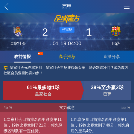
魔方列表
西甲
2
1
已完场
01-19 04:00
皇家社会
巴萨
赛前情报
高手推荐
直播分享
皇家社会vs巴塞罗那：皇家社会主场迎战领头羊，能否制造冷门？成为魔方
社区会员查看比赛内参！
61%最多输1球
39%至少赢2球
皇家社会
巴萨
45 %
实力战意
55 %
1.皇家社会目前排名西甲联赛第11
1.巴塞罗那目前排名西甲联赛第1
位，19轮比赛拿到了21分，领先降
位，19轮比赛拿到了49分，领先身
级区球队有一定优势。
后的皇马4分。