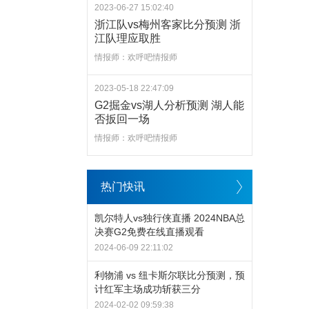
2023-06-27 15:02:40
浙江队vs梅州客家比分预测 浙
江队理应取胜
情报师：欢呼吧情报师
2023-05-18 22:47:09
G2掘金vs湖人分析预测 湖人能
否扳回一场
情报师：欢呼吧情报师
热门快讯
凯尔特人vs独行侠直播 2024NBA总
决赛G2免费在线直播观看
2024-06-09 22:11:02
利物浦 vs 纽卡斯尔联比分预测，预
计红军主场成功斩获三分
2024-02-02 09:59:38