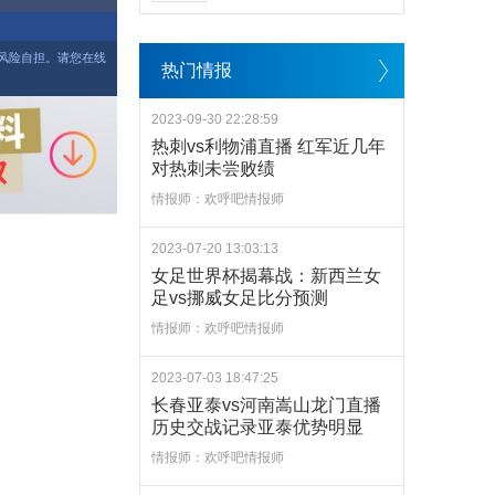
风险自担。请您在线
热门情报
2023-09-30 22:28:59
热刺vs利物浦直播 红军近几年
对热刺未尝败绩
情报师：欢呼吧情报师
2023-07-20 13:03:13
女足世界杯揭幕战：新西兰女
足vs挪威女足比分预测
情报师：欢呼吧情报师
2023-07-03 18:47:25
长春亚泰vs河南嵩山龙门直播
历史交战记录亚泰优势明显
情报师：欢呼吧情报师