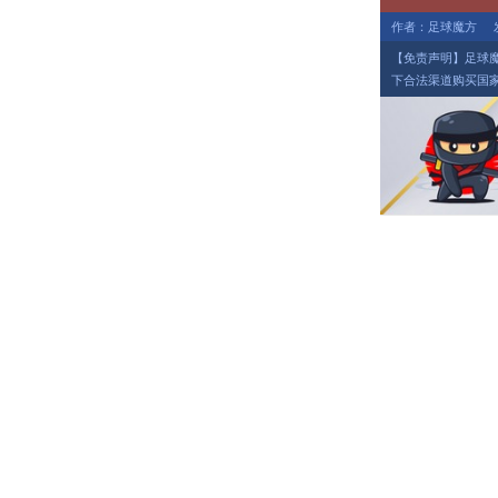
作者：足球魔方
【免责声明】足球
下合法渠道购买国