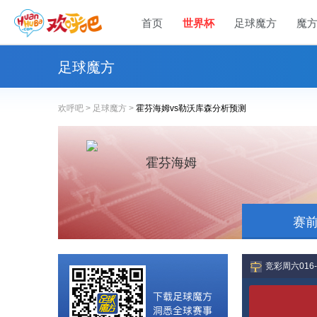
首页
世界杯
足球魔方
魔
足球魔方
欢呼吧 >
足球魔方 >
霍芬海姆vs勒沃库森分析预测
霍芬海姆
赛
竞彩周六01