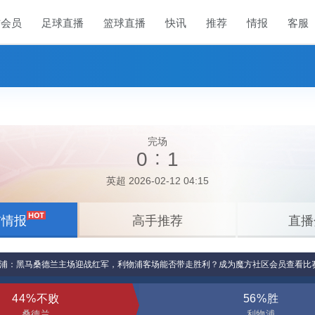
方会员
足球直播
篮球直播
快讯
推荐
情报
客服
完场
:
0
1
英超 2026-02-12 04:15
前情报
高手推荐
直播
物浦：黑马桑德兰主场迎战红军，利物浦客场能否带走胜利？成为魔方社区会员查看比
44%不败
56%胜
桑德兰
利物浦