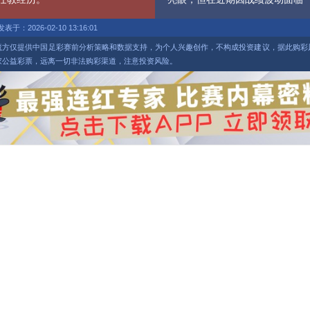
发表于：2026-02-10 13:16:01
魔方仅提供中国足彩赛前分析策略和数据支持，为个人兴趣创作，不构成投资建议，据此购彩
家公益彩票，远离一切非法购彩渠道，注意投资风险。