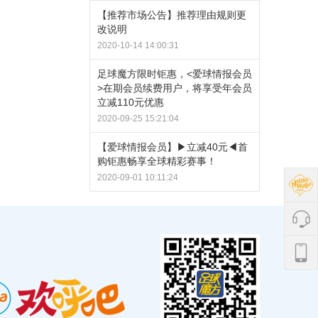
【推荐市场公告】推荐理由规则更
改说明
2020-10-14 14:00:31
足球魔方限时钜惠，<爱球情报会员
>在期会员续费用户，将享受年会员
立减110元优惠
2020-09-25 15:21:04
【爱球情报会员】▶立减40元◀首
购钜惠畅享全球精彩赛事！
2020-09-01 10:11:24