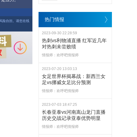
热门情报
风险自担。请您在线
2023-09-30 22:28:59
热刺vs利物浦直播 红军近几年
对热刺未尝败绩
情报师：欢呼吧情报师
2023-07-20 13:03:13
女足世界杯揭幕战：新西兰女
足vs挪威女足比分预测
情报师：欢呼吧情报师
2023-07-03 18:47:25
长春亚泰vs河南嵩山龙门直播
历史交战记录亚泰优势明显
情报师：欢呼吧情报师