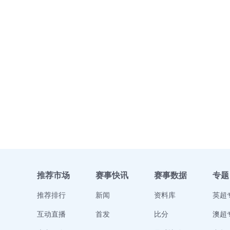
推荐市场
赛事快讯
赛事数据
专题
推荐排行
新闻
资料库
英超
互动直播
首发
比分
澳超