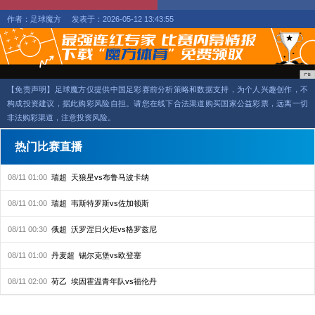
作者：足球魔方
发表于：2026-05-12 13:43:55
【免责声明】足球魔方仅提供中国足彩赛前分析策略和数据支持，为个人兴趣创作，不
构成投资建议，据此购彩风险自担。请您在线下合法渠道购买国家公益彩票，远离一切
非法购彩渠道，注意投资风险。
热门比赛直播
08/11 01:00
瑞超
天狼星vs布鲁马波卡纳
08/11 01:00
瑞超
韦斯特罗斯vs佐加顿斯
08/11 00:30
俄超
沃罗涅日火炬vs格罗兹尼
08/11 01:00
丹麦超
锡尔克堡vs欧登塞
08/11 02:00
荷乙
埃因霍温青年队vs福伦丹