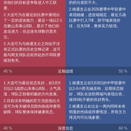
但他们的目标是争取进入中乙联
的积分差距不大。
赛。
2.南通支云在2026赛季中甲联赛中
2.大连可为在最近的比赛中展现出
表现稳健，进攻端稳定，最近几场
了一定的进攻能力，最近一场以2-1
比赛中打入7球，防守端表现亦
击败山东泰山B队，显示了他们的
佳，仅失5球，整体实力较强。
攻击潜力；但总体失球数仍需关
注。
3.大连可为与南通支云之间似乎没
有正式比赛的历史交锋记录，这可
能与两支球队目前所处的不同联赛
级别有关。
45 %
近期战绩
55 %
1.大连可为最近状态良好，在5月9
1.南通支云在5月8日的中甲联赛中
日以2-1战胜山东泰山B队，士气高
以1-0小胜无锡吴钩，近期状态较
涨，球队正朝着积极的方向发展。
好，球队在攻防两端均表现出色，
保持6轮不败的良好势头。
2.目前没有明确的官方消息指出大
连可为有关键球员因伤病或停赛而
2.南通支云在过去一周内同样未有
缺阵，球队整体保持健康状态。
明显的伤病或停赛情况，所有主力
球员均可出场参赛。
40 %
深度信息
60 %