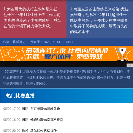
1.大连可为的执行主教练是朱挺，
1.南通支云的主教练是米哈洛·尤拉
他于2025年1月31日上任，作为前
索维奇，他从2024年1月起担任一
国脚的他带来了丰富的经验，球队
线队主教练，带领球队在中甲联赛
在他的带领下努力争取升级。
中取得了优异的成绩，展现出良好
的战术水平。
作者：足球魔方
发表于：2026-05-14 12:13:14
【免责声明】足球魔方仅提供中国足彩赛前分析策略和数据支持，为个人兴趣创作，不
构成投资建议，据此购彩风险自担。请您在线下合法渠道购买国家公益彩票，远离一切
非法购彩渠道，注意投资风险。
热门比赛直播
08/09 17:00
日职
东京绿茵vs川崎前锋
08/09 18:00
日职
长崎航海vs京都不死鸟
08/09 20:00
瑞超
马尔默vs代格福什