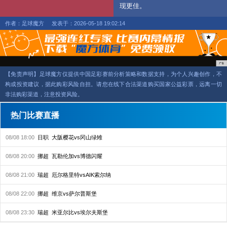
现更佳。
作者：足球魔方
发表于：2026-05-18 19:02:14
【免责声明】足球魔方仅提供中国足彩赛前分析策略和数据支持，为个人兴趣创作，不
构成投资建议，据此购彩风险自担。请您在线下合法渠道购买国家公益彩票，远离一切
非法购彩渠道，注意投资风险。
热门比赛直播
08/08 18:00
日职
大阪樱花vs冈山绿雉
08/08 20:00
挪超
瓦勒伦加vs博德闪耀
08/08 21:00
瑞超
厄尔格里特vsAIK索尔纳
08/08 22:00
挪超
维京vs萨尔普斯堡
08/08 23:30
瑞超
米亚尔比vs埃尔夫斯堡