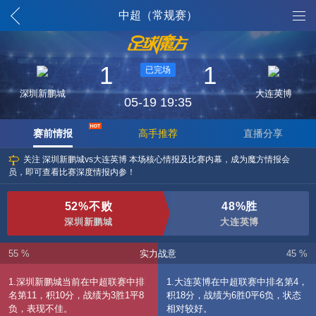
魔方列表
中超（常规赛）
1
1
已完场
深圳新鹏城
大连英博
05-19 19:35
赛前情报
高手推荐
直播分享
关注 深圳新鹏城vs大连英博 本场核心情报及比赛内幕，成为魔方情报会
员，即可查看比赛深度情报内参！
52%不败
48%胜
深圳新鹏城
大连英博
55 %
实力战意
45 %
1.深圳新鹏城当前在中超联赛中排
1.大连英博在中超联赛中排名第4，
名第11，积10分，战绩为3胜1平8
积18分，战绩为6胜0平6负，状态
负，表现不佳。
相对较好。