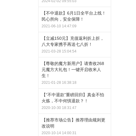
2024-02-02 09:55:03
【不中退款】6月1日全平台上线！
民心所向，安全保障！
2021-06-10 14:47:09
【立减150元】充值返利折上折，
八大专家携手再送七八折！
2021-03-28 15:04:54
【尊敬的魔方新用户】请查收268
元魔方大礼包！一键开启收米人
生！
2021-01-28 16:38:18
【“不中退款”重磅回归】真金不怕
火炼，不中何惧退款？！
2020-10-30 18:31:47
【推荐市场公告】推荐理由规则更
改说明
2020-10-14 14:00:31