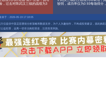
验，过去对阵武汉三镇的战绩为3
较弱，成功率仅为0.93每场得分
发表于：2026-05-19 17:18:05
魔方仅提供中国足彩赛前分析策略和数据支持，为个人兴趣创作，不构成投资建议，据此购彩
家公益彩票，远离一切非法购彩渠道，注意投资风险。