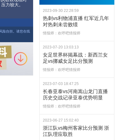
，压力较大。
2023-09-30 22:28:59
热刺vs利物浦直播 红军近几年
对热刺未尝败绩
风险自担。请您在线
情报师：欢呼吧情报师
2023-07-20 13:03:13
女足世界杯揭幕战：新西兰女
足vs挪威女足比分预测
情报师：欢呼吧情报师
2023-07-03 18:47:25
长春亚泰vs河南嵩山龙门直播
历史交战记录亚泰优势明显
情报师：欢呼吧情报师
2023-06-27 15:02:40
浙江队vs梅州客家比分预测 浙
江队理应取胜