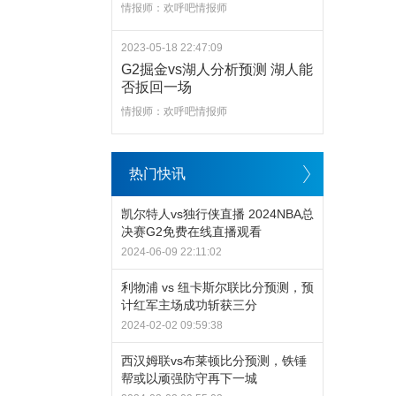
情报师：欢呼吧情报师
2023-05-18 22:47:09
G2掘金vs湖人分析预测 湖人能
否扳回一场
情报师：欢呼吧情报师
热门快讯
凯尔特人vs独行侠直播 2024NBA总
决赛G2免费在线直播观看
2024-06-09 22:11:02
利物浦 vs 纽卡斯尔联比分预测，预
计红军主场成功斩获三分
2024-02-02 09:59:38
西汉姆联vs布莱顿比分预测，铁锤
帮或以顽强防守再下一城