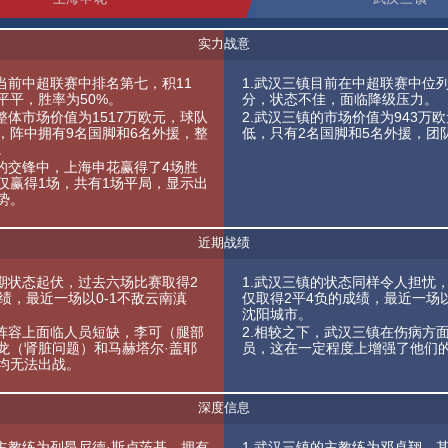
实力战意
在当前中超联赛中排名第七，积11
1.武汉三镇目前在中超联赛中位
平平，胜率为50%。
分，状态不佳，面临降级压力。
整体市场价值为1517万欧元，球队
2.武汉三镇的市场价值为943万
，阵中拥有9名国脚和6名外援，整
低，只有2名国脚和5名外援，团
。
去的交锋中，上海申花赢得了4场胜
仅赢得1场，共有1场平局，显示出
势。
近期战绩
近期状态起伏，过去六场比赛取得2
1.武汉三镇的状态同样令人担忧
绩，最近一场以0-1不敌云南滇
仅取得2平4负的成绩，最近一场以
沈阳城市。
在阵容上面临人员短缺，李可（腿部
2.相较之下，武汉三镇在伤病方
龙（肾脏问题）和马赫塔尔·盖耶
员，这在一定程度上增强了他们
均无法出战。
深度信息
的主教练为列昂尼德·斯卢茨基，拥有
1.武汉三镇的主教练为邓卓翔，