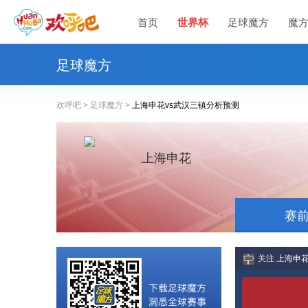
首页
世界杯
足球魔方
魔
足球魔方
欢呼吧 >
足球魔方 >
上海申花vs武汉三镇分析预测
上海申花
赛
关注 上海申