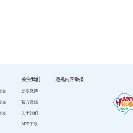
关注我们
违规内容举报
专题
新浪微博
专题
官方微信
专题
关于我们
APP下载