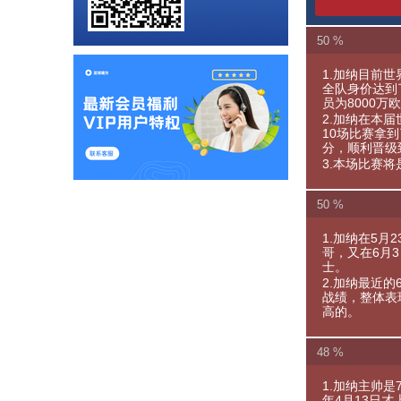
50 %
1.加纳目前世
全队身价达到
员为8000
2.加纳在本
10场比赛拿
分，顺利晋级
3.本场比赛
50 %
1.加纳在5月
哥，又在6月3
士。
2.加纳最近的
战绩，整体表
高的。
48 %
1.加纳主帅是
年4月13日