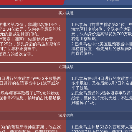
实力战意
界排名第73位，非洲排名第14位，
1.巴拿马目前世界排名第34位，
了2.34亿欧元，队内身价最高的球
海地区排名第4位，全队身价达到了
万欧元的曼城边锋塞门约。
元，队内身价最高球员为700万
右边卫穆里略。
届世预赛非洲区排名I组榜首位置，
到了25分，领先身后的马达加斯加6
2.巴拿马在中北美区世预赛当中
到了世界杯正赛当中。
组榜首位置，领先身后的苏里南3
的直通资格。
将是双方的首次交手。
近期战绩
23日进行的友谊赛当中0-2不敌墨西
1.巴拿马在6月4日进行的友谊赛当
日进行的友谊赛当中1-1战平威尔
多米尼加，又在后续6月7日的友谊
平了波黑。
6场各项赛事取得了1平5负的糟糕
2.巴拿马最近的6场各项赛事取得
现非常不理想，输球的占比都是极
战绩，整体发挥无功无过，不过最
只输掉了1场。
深度信息
73岁的葡萄牙老帅奎罗斯，他在26
1.巴拿马主帅是53岁的西班牙人
才上任；曾在葡萄牙、伊朗都有带队
2020年7月上任的他，曾在利兹