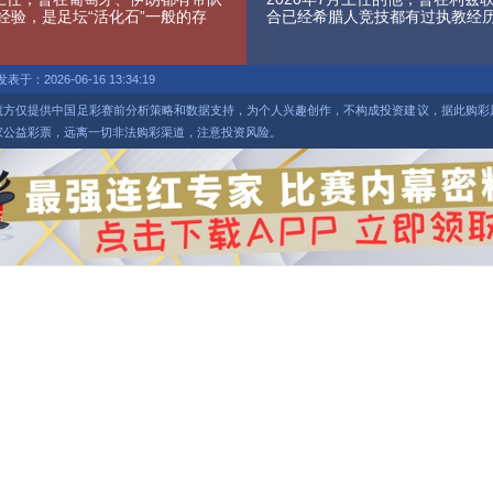
经验，是足坛“活化石”一般的存
合已经希腊人竞技都有过执教经
发表于：2026-06-16 13:34:19
魔方仅提供中国足彩赛前分析策略和数据支持，为个人兴趣创作，不构成投资建议，据此购彩
家公益彩票，远离一切非法购彩渠道，注意投资风险。