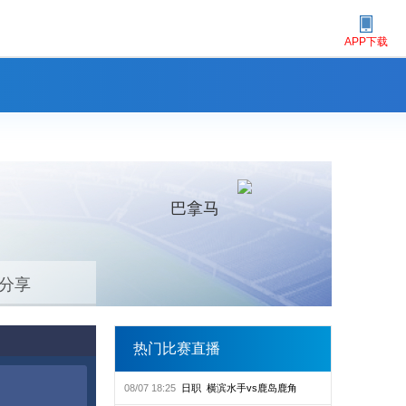
APP下载
巴拿马
分享
热门比赛直播
08/07 18:25
日职
横滨水手vs鹿岛鹿角