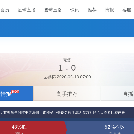
方会员
足球直播
篮球直播
快讯
推荐
情报
客服
完场
:
1
0
世界杯 2026-06-18 07:00
前情报
高手推荐
直播
马：非洲黑星对阵中美海啸，谁能抢下关键分数？成为魔方社区会员查看比赛内参！
48%胜
52%不败
加纳
巴拿马