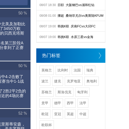
08/07 18:30
日职
大阪钢巴vs浦和红钻
50 %
08/08 01:00
挪超
桑纳菲尤尔vs奥斯陆KFUM
中北美及加勒比
08/07 19:00
韩挑K联
庆南FCvs大邱FC
3450万欧
欧的贝西克塔斯
08/07 19:00
韩挑K联
水原三星vs金海
排名第三阶段A
分拿到了正赛
热门标签
50 %
英格兰
比利时
法国
瑞典
中4-2击败了
赛当中1-1战
波兰
捷克
克罗地亚
奥地利
了2胜2平2负的
苏格兰
斯洛伐克
匈牙利
近的4场比赛
意甲
德甲
西甲
法甲
52 %
欧冠
亚冠
英超
中超
克里斯蒂安森，
欧联杯
联、圣吉罗斯联