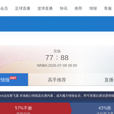
方会员
足球直播
篮球直播
快讯
推荐
情报
客服
完场
:
77
88
WNBA 2026-07-08 08:00
前情报
高手推荐
直播
由vs达拉斯飞翼 本场核心情报及比赛内幕，成为魔方情报会员，即可查看比赛深度情
57%不败
43%胜
纽约自由
达拉斯飞翼