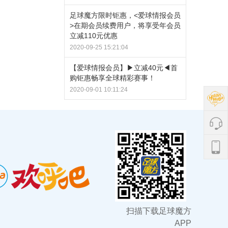
足球魔方限时钜惠，<爱球情报会员
>在期会员续费用户，将享受年会员
立减110元优惠
2020-09-25 15:21:04
【爱球情报会员】▶立减40元◀首
购钜惠畅享全球精彩赛事！
2020-09-01 10:11:24
扫描下载足球魔方
APP