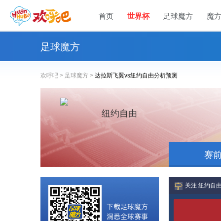
首页
世界杯
足球魔方
魔
足球魔方
欢呼吧 >
足球魔方 >
达拉斯飞翼vs纽约自由分析预测
纽约自由
赛
关注 纽约自