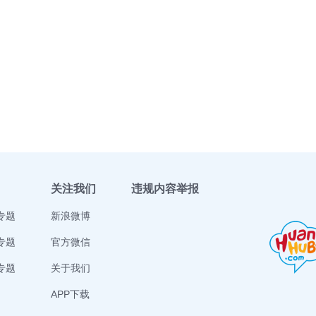
关注我们
违规内容举报
专题
新浪微博
专题
官方微信
专题
关于我们
APP下载