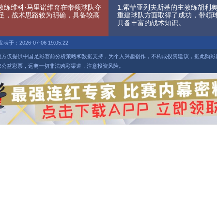
主教练维科·马里诺维奇在带领球队夺
1.索菲亚列夫斯基的主教练胡利
足，战术思路较为明确，具备较高
重建球队方面取得了成功，带领
具备丰富的战术知识。
发表于：2026-07-06 19:05:22
魔方仅提供中国足彩赛前分析策略和数据支持，为个人兴趣创作，不构成投资建议，据此购彩
家公益彩票，远离一切非法购彩渠道，注意投资风险。