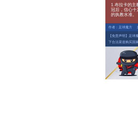
1.布拉卡的
冠后，信心十
的执教水准。
作者：足球魔方
【免责声明】足球
下合法渠道购买国