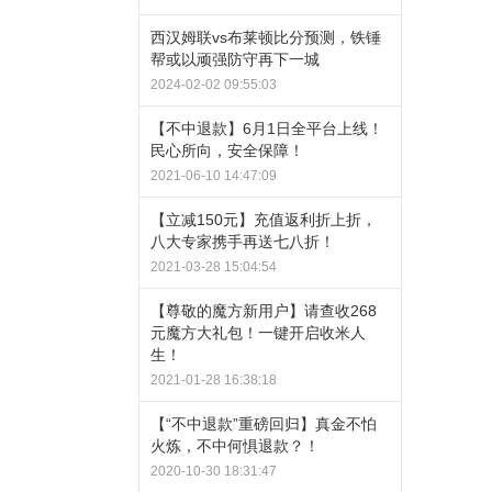
西汉姆联vs布莱顿比分预测，铁锤
帮或以顽强防守再下一城
2024-02-02 09:55:03
【不中退款】6月1日全平台上线！
民心所向，安全保障！
2021-06-10 14:47:09
【立减150元】充值返利折上折，
八大专家携手再送七八折！
2021-03-28 15:04:54
【尊敬的魔方新用户】请查收268
元魔方大礼包！一键开启收米人
生！
2021-01-28 16:38:18
【“不中退款”重磅回归】真金不怕
火炼，不中何惧退款？！
2020-10-30 18:31:47