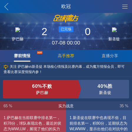
魔方列表
欧冠
2
0
已完场
萨巴赫
新圣徒
07-08 00:00
赛前情报
高手推荐
直播分享
关注 萨巴赫vs新圣徒 本场核心情报及比赛内幕，成为魔方情报会员，即可
查看比赛深度情报内参！
60%不败
40%胜
萨巴赫
新圣徒
65 %
实力战意
35 %
1.萨巴赫在当前联赛中排名第一，
1.新圣徒在联赛中也表现不俗，目
积78分，球队表现出色，最近的状
前排名第一，积80分，近期状态为
态为WWLLW，展现了他们的实力
WLWWW，显示出他们在对抗中的