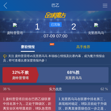
魔方列表
巴乙
1
2
已完场
庞特普雷塔
克里西乌马
07-09 07:00
赛前情报
高手推荐
关注 庞特普雷塔vs克里西乌马 本场核心情报及比赛内幕，成为魔方情报会
员，即可查看比赛深度情报内参！
32%不败
68%胜
庞特普雷塔
克里西乌马
38 %
实力战意
62 %
1.庞特普雷塔目前在巴西乙级联赛
1.克里西乌马在联赛中排名第三，
中排名第十九，正处于降级区，距
表现相对稳定，球队目前处于升级
离安全区有明显差距，球队急需胜
区，距离直接晋级也仅一步之遥，