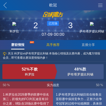
魔方列表
欧冠
2
3
已完场
科罗拉
萨布塔罗提比利锡
07-09 00:00
赛前情报
高手推荐
直播分享
关注 科罗拉vs萨布塔罗提比利锡 本场核心情报及比赛内幕，成为魔方情报
会员，即可查看比赛深度情报内参！
52%不败
48%胜
科罗拉
萨布塔罗提比利锡
50 %
实力战意
50 %
1.科罗拉在2026赛季的联赛中排名
1.萨布塔罗提比利锡目前在格鲁吉
第二，距领先的FCI列瓦迪亚有10
亚联赛中保持竞争力，正努力在争
分之差，球队在18场比赛中取得了
夺冠军的过程中站稳脚跟，具体排