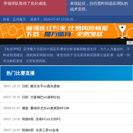
带领球队取得了良好成绩。
表现起伏，但仍需时间适应球队的
战术安排。
作者：足球魔方
发表于：2026-07-07 17:05:35
【免责声明】足球魔方仅提供中国足彩赛前分析策略和数据支持，为个人兴趣创作，不
构成投资建议，据此购彩风险自担。请您在线下合法渠道购买国家公益彩票，远离一切
非法购彩渠道，注意投资风险。
热门比赛直播
08/07 18:25
日职
横滨水手vs鹿岛鹿角
08/07 18:30
日职
大阪钢巴vs浦和红钻
08/08 01:00
挪超
桑纳菲尤尔vs奥斯陆KFUM
08/07 19:00
韩挑K联
庆南FCvs大邱FC
08/07 19:00
韩挑K联
水原三星vs金海