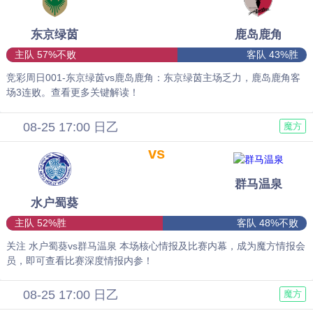
东京绿茵
鹿岛鹿角
主队 57%不败
客队 43%胜
竞彩周日001-东京绿茵vs鹿岛鹿角：东京绿茵主场乏力，鹿岛鹿角客
场3连败。查看更多关键解读！
08-25 17:00 日乙
魔方
vs
群马温泉
水户蜀葵
主队 52%胜
客队 48%不败
关注 水户蜀葵vs群马温泉 本场核心情报及比赛内幕，成为魔方情报会
员，即可查看比赛深度情报内参！
08-25 17:00 日乙
魔方